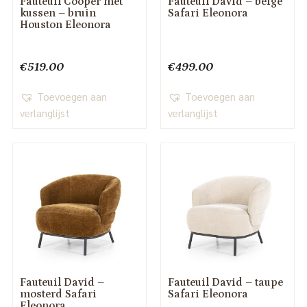
Fauteuil Cooper met
Fauteuil David – beige
kussen – bruin
Safari Eleonora
Houston Eleonora
€
519.00
€
499.00
Toevoegen aan
Toevoegen aan
verlanglijst
verlanglijst
Fauteuil David –
Fauteuil David – taupe
mosterd Safari
Safari Eleonora
Eleonora