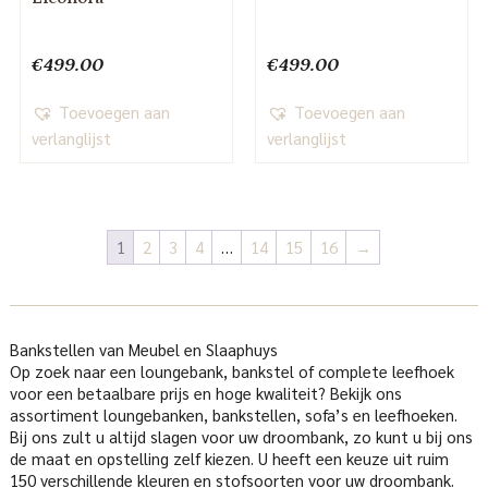
€
499.00
€
499.00
Toevoegen aan
Toevoegen aan
verlanglijst
verlanglijst
1
2
3
4
…
14
15
16
→
Bankstellen van Meubel en Slaaphuys
Op zoek naar een loungebank, bankstel of complete leefhoek
voor een betaalbare prijs en hoge kwaliteit? Bekijk ons
assortiment loungebanken, bankstellen, sofa’s en leefhoeken.
Bij ons zult u altijd slagen voor uw droombank, zo kunt u bij ons
de maat en opstelling zelf kiezen. U heeft een keuze uit ruim
150 verschillende kleuren en stofsoorten voor uw droombank.