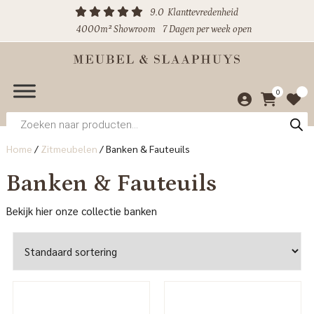
9.0
Klanttevredenheid
4000m² Showroom
7 Dagen per week open
0
Producten
zoeken
Home
/
Zitmeubelen
/
Banken & Fauteuils
Banken & Fauteuils
Bekijk hier onze collectie banken