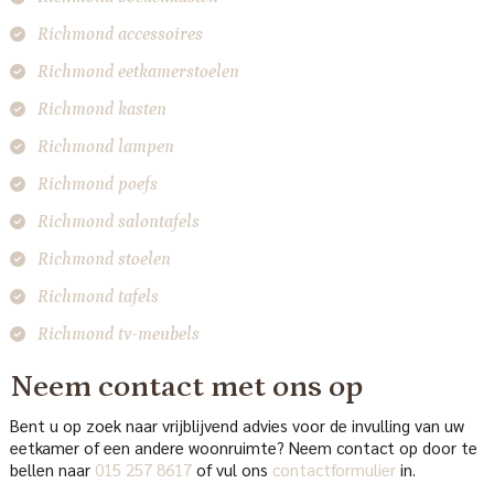
Richmond accessoires
Richmond eetkamerstoelen
Richmond kasten
Richmond lampen
Richmond poefs
Richmond salontafels
Richmond stoelen
Richmond tafels
Richmond tv-meubels
Neem contact met ons op
Bent u op zoek naar vrijblijvend advies voor de invulling van uw
eetkamer of een andere woonruimte? Neem contact op door te
bellen naar
015 257 8617
of vul ons
contactformulier
in.