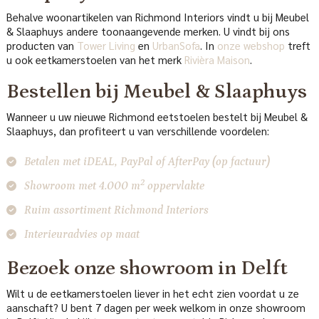
Behalve woonartikelen van Richmond Interiors vindt u bij Meubel
& Slaaphuys andere toonaangevende merken. U vindt bij ons
producten van
Tower Living
en
UrbanSofa
. In
onze webshop
treft
u ook eetkamerstoelen van het merk
Rivièra Maison
.
Bestellen bij Meubel & Slaaphuys
Wanneer u uw nieuwe Richmond eetstoelen bestelt bij Meubel &
Slaaphuys, dan profiteert u van verschillende voordelen:
Betalen met iDEAL, PayPal of AfterPay (op factuur)
2
Showroom met 4.000 m
oppervlakte
Ruim assortiment Richmond Interiors
Interieuradvies
op maat
Bezoek onze showroom in Delft
Wilt u de eetkamerstoelen liever in het echt zien voordat u ze
aanschaft? U bent 7 dagen per week welkom in onze showroom