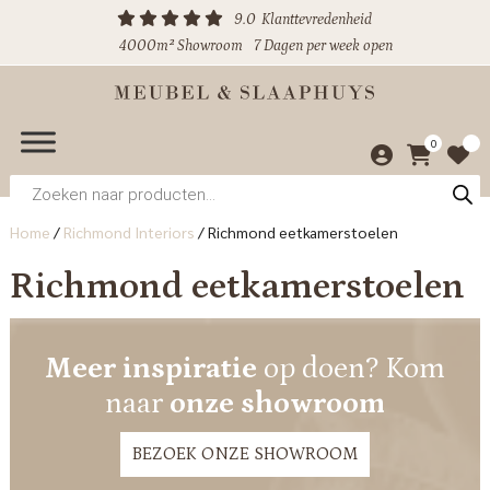
9.0
Klanttevredenheid
4000m² Showroom
7 Dagen per week open
0
Producten
zoeken
Home
/
Richmond Interiors
/
Richmond eetkamerstoelen
Richmond eetkamerstoelen
Meer inspiratie
op doen? Kom
naar
onze showroom
BEZOEK ONZE SHOWROOM