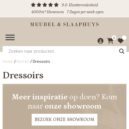
9.0
Klanttevredenheid
4000m² Showroom
7 Dagen per week open
0
Producten
zoeken
Home
/
Kasten
/
Dressoirs
Dressoirs
Meer inspiratie
op doen? Kom
naar
onze showroom
BEZOEK ONZE SHOWROOM