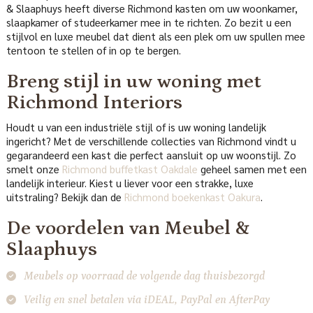
& Slaaphuys heeft diverse Richmond kasten om uw woonkamer,
slaapkamer of studeerkamer mee in te richten. Zo bezit u een
stijlvol en luxe meubel dat dient als een plek om uw spullen mee
tentoon te stellen of in op te bergen.
Breng stijl in uw woning met
Richmond Interiors
Houdt u van een industriële stijl of is uw woning landelijk
ingericht? Met de verschillende collecties van Richmond vindt u
gegarandeerd een kast die perfect aansluit op uw woonstijl. Zo
smelt onze
Richmond buffetkast Oakdale
geheel samen met een
landelijk interieur. Kiest u liever voor een strakke, luxe
uitstraling? Bekijk dan de
Richmond boekenkast Oakura
.
De voordelen van Meubel &
Slaaphuys
Meubels op voorraad de volgende dag thuisbezorgd
Veilig en snel betalen via iDEAL, PayPal en AfterPay