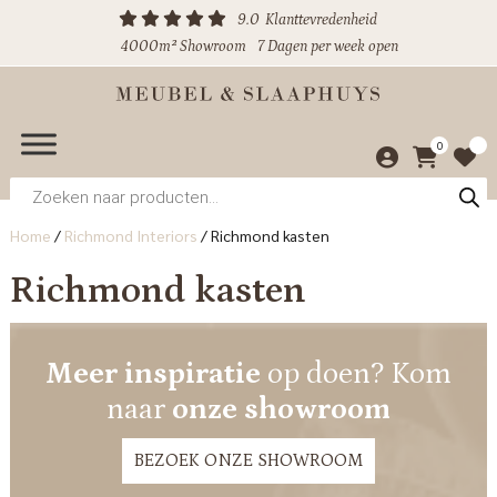
9.0
Klanttevredenheid
4000m² Showroom
7 Dagen per week open
0
Producten
zoeken
Home
/
Richmond Interiors
/
Richmond kasten
Richmond kasten
Meer inspiratie
op doen? Kom
naar
onze showroom
BEZOEK ONZE SHOWROOM