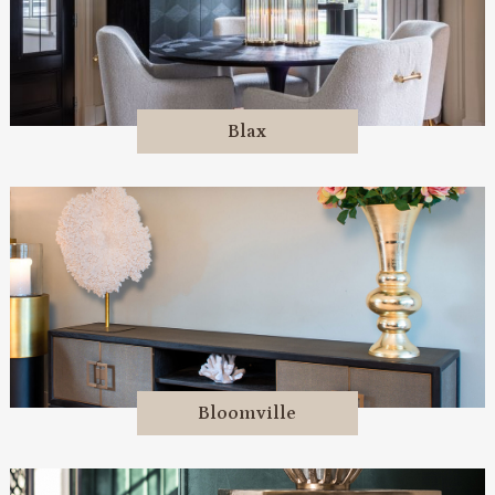
Blax
Bloomville