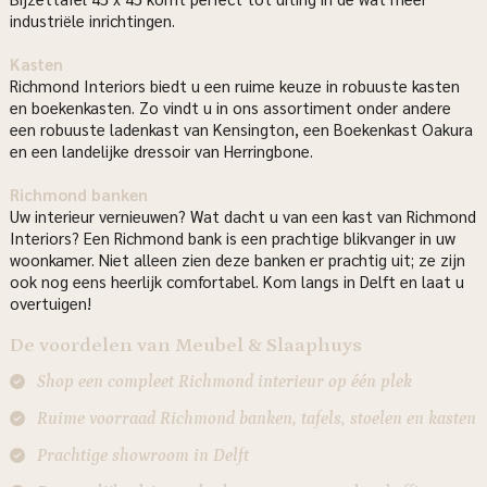
industriële inrichtingen.
Kasten
Richmond Interiors biedt u een ruime keuze in robuuste kasten
en boekenkasten. Zo vindt u in ons assortiment onder andere
een robuuste ladenkast van Kensington, een Boekenkast Oakura
en een landelijke dressoir van Herringbone.
Richmond banken
Uw interieur vernieuwen? Wat dacht u van een kast van Richmond
Interiors? Een Richmond bank is een prachtige blikvanger in uw
woonkamer. Niet alleen zien deze banken er prachtig uit; ze zijn
ook nog eens heerlijk comfortabel. Kom langs in Delft en laat u
overtuigen!
De voordelen van Meubel & Slaaphuys
Shop een compleet Richmond interieur op één plek
Ruime voorraad Richmond banken, tafels, stoelen en kasten
Prachtige showroom in Delft