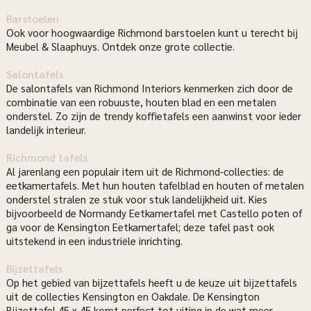
Barstoelen
Ook voor hoogwaardige Richmond barstoelen kunt u terecht bij
Meubel & Slaaphuys. Ontdek onze grote collectie.
Salontafels
De salontafels van Richmond Interiors kenmerken zich door de
combinatie van een robuuste, houten blad en een metalen
onderstel. Zo zijn de trendy koffietafels een aanwinst voor ieder
landelijk interieur.
Richmond tafels
Al jarenlang een populair item uit de Richmond-collecties: de
eetkamertafels. Met hun houten tafelblad en houten of metalen
onderstel stralen ze stuk voor stuk landelijkheid uit. Kies
bijvoorbeeld de Normandy Eetkamertafel met Castello poten of
ga voor de Kensington Eetkamertafel; deze tafel past ook
uitstekend in een industriële inrichting.
Bijzettafels
Op het gebied van bijzettafels heeft u de keuze uit bijzettafels
uit de collecties Kensington en Oakdale. De Kensington
Bijzettafel 45 x 45 komt perfect tot uiting in de wat meer