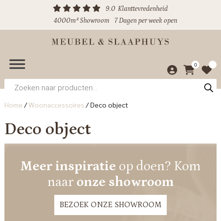
9.0
Klanttevredenheid
4000m² Showroom
7 Dagen per week open
0
Producten
zoeken
Home
/
Woonaccessoires
/
Deco object
Deco object
Meer inspiratie
op doen? Kom
naar
onze showroom
BEZOEK ONZE SHOWROOM