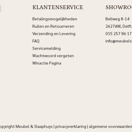
d
KLANTENSERVICE
SHOWR
Betalingsmogelijkheden
Bellweg 8-14
Ruilen en Retourneren
2627AW, Delft
Verzending en Levering
015 257 86 17
FAQ
info@meubelsl
Servicemelding
Wachtwoord vergeten
Winactie Pagina
opyright Meubel & Slaaphuys |
privacyverklaring
|
algemene voorwaarde