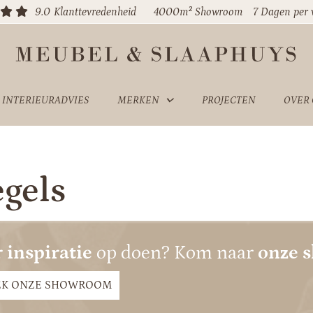
9.0
Klanttevredenheid
4000m² Showroom
7 Dagen per
INTERIEURADVIES
MERKEN
PROJECTEN
OVER
egels
 inspiratie
op doen? Kom naar
onze 
EK ONZE SHOWROOM