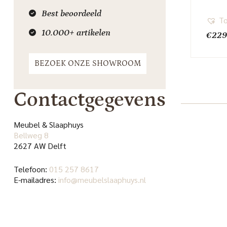
Best beoordeeld
To
10.000+ artikelen
€
229
BEZOEK ONZE SHOWROOM
Contactgegevens
Meubel & Slaaphuys
Bellweg 8
2627 AW Delft
Telefoon:
015 257 8617
E-mailadres:
info@meubelslaaphuys.nl