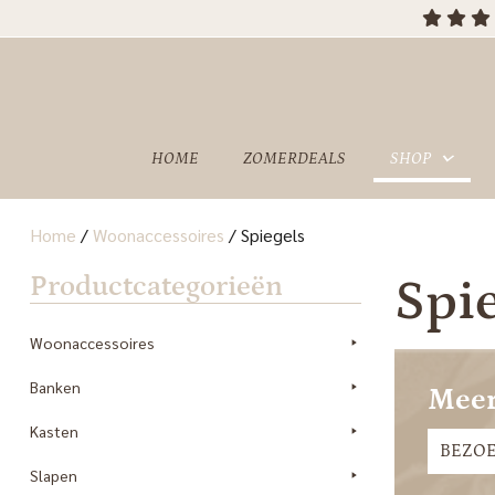
OVER
SHOWROOM
ONS
HOME
ZOMERDEALS
SHOP
Home
/
Woonaccessoires
/
Spiegels
Productcategorieën
Spi
Woonaccessoires
Banken
Meer
Kasten
BEZO
Slapen