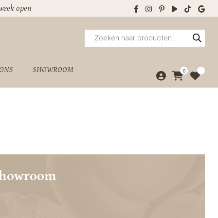
 week open
Producten
zoeken
 ONS
SHOWROOM
0
showroom