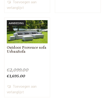
was:
is:
Toevoegen aan
€1,409.00.
€995.00.
verlanglijst
AANBIEDING
Outdoor Provence sofa
UrbanSofa
€
2,099.00
Oorspronkelijke
Huidige
€
1,695.00
prijs
prijs
was:
Toevoegen aan
is:
€2,099.00.
verlanglijst
€1,695.00.