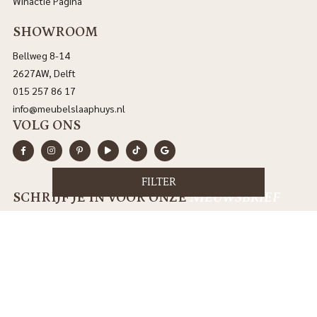
Winactie Pagina
SHOWROOM
Bellweg 8-14
2627AW, Delft
015 257 86 17
info@meubelslaaphuys.nl
VOLG ONS
FILTER
SCHRIJF JE IN VOOR ONZE
NIEUWSBRIEF