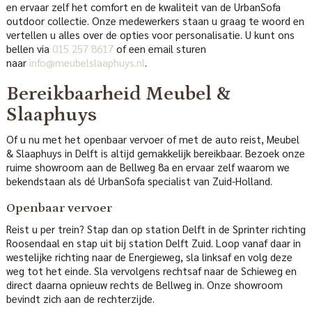
en ervaar zelf het comfort en de kwaliteit van de UrbanSofa
outdoor collectie. Onze medewerkers staan u graag te woord en
vertellen u alles over de opties voor personalisatie. U kunt ons
bellen via
015 257 8617
of een email sturen
naar
info@meubelslaaphuys.nl
.
Bereikbaarheid Meubel &
Slaaphuys
Of u nu met het openbaar vervoer of met de auto reist, Meubel
& Slaaphuys in Delft is altijd gemakkelijk bereikbaar. Bezoek onze
ruime showroom aan de Bellweg 8a en ervaar zelf waarom we
bekendstaan als dé UrbanSofa specialist van Zuid-Holland.
Openbaar vervoer
Reist u per trein? Stap dan op station Delft in de Sprinter richting
Roosendaal en stap uit bij station Delft Zuid. Loop vanaf daar in
westelijke richting naar de Energieweg, sla linksaf en volg deze
weg tot het einde. Sla vervolgens rechtsaf naar de Schieweg en
direct daarna opnieuw rechts de Bellweg in. Onze showroom
bevindt zich aan de rechterzijde.