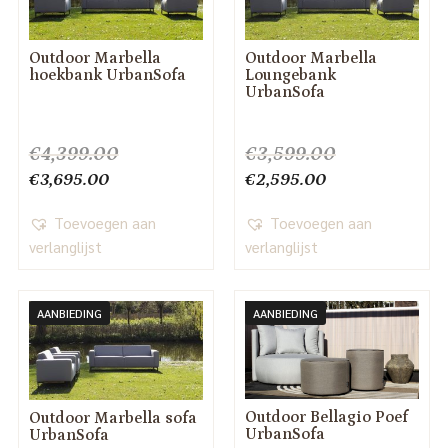
Outdoor Marbella
Outdoor Marbella
hoekbank UrbanSofa
Loungebank
UrbanSofa
€
4,399.00
€
3,599.00
Oorspronkelijke
Huidige
Oorspronkelijke
Huidige
€
3,695.00
€
2,595.00
prijs
prijs
prijs
prijs
was:
Toevoegen aan
is:
was:
Toevoegen aan
is:
€4,399.00.
verlanglijst
€3,695.00.
€3,599.00.
verlanglijst
€2,595.00.
AANBIEDING
AANBIEDING
Outdoor Bellagio Poef
Outdoor Marbella sofa
UrbanSofa
UrbanSofa