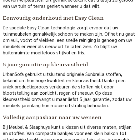
van uw tuin of terras geniet wanneer u dat wilt.
Eenvoudig onderhoud met Easy Clean
De speciale Easy Clean technologie zorgt ervoor dat uw
tuinmeubelen gemakkelijk schoon te maken zijn. Of het nu gaat
om vuil, vocht of vlekken, een snelle reiniging is genoeg om uw
meubels er weer als nieuw uit te laten zien. Zo blijft uw
buitenruimte moeiteloos stijlvol en fris.
5 jaar garantie op kleurvastheid
UrbanSofa gebruikt uitsluitend originele Sunbrella stoffen,
bekend om hun hoge kwaliteit en kleurvastheid. Dankzij een
uniek productieproces verkleuren de stoffen niet door
blootstelling aan zonlicht, regen of sneeuw. Op deze
kleurvastheid ontvangt u maar liefst 5 jaar garantie, zodat uw
meubels jarenlang hun mooie uitstraling behouden.
Volledig aanpasbaar naar uw wensen
Bij Meubel & Slaaphuys kunt u kiezen uit diverse maten, stijlen
en stoffen. Van compacte bankjes voor een klein balkon tot
uitgebreide hoekbanken voor een royale tuin: alles is mogelijk.