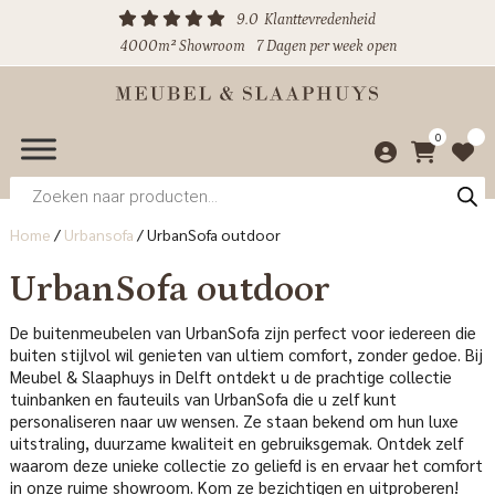
9.0
Klanttevredenheid
4000m² Showroom
7 Dagen per week open
0
Producten
zoeken
Home
/
Urbansofa
/
UrbanSofa outdoor
UrbanSofa outdoor
De buitenmeubelen van UrbanSofa zijn perfect voor iedereen die
buiten stijlvol wil genieten van ultiem comfort, zonder gedoe. Bij
Meubel & Slaaphuys in Delft ontdekt u de prachtige collectie
tuinbanken en fauteuils van UrbanSofa die u zelf kunt
personaliseren naar uw wensen. Ze staan bekend om hun luxe
uitstraling, duurzame kwaliteit en gebruiksgemak. Ontdek zelf
waarom deze unieke collectie zo geliefd is en ervaar het comfort
in onze ruime showroom. Kom ze bezichtigen en uitproberen!