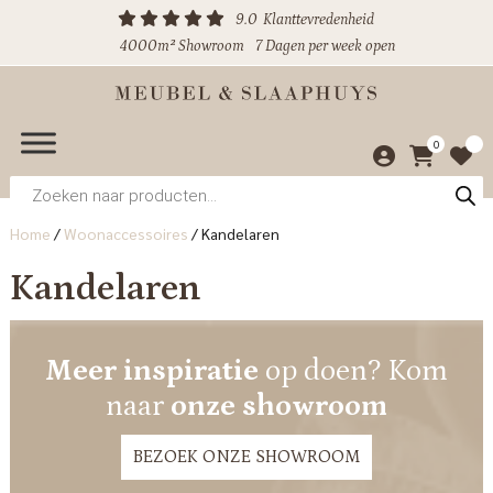
9.0
Klanttevredenheid
4000m² Showroom
7 Dagen per week open
0
Producten
zoeken
Home
/
Woonaccessoires
/
Kandelaren
Kandelaren
Meer inspiratie
op doen? Kom
naar
onze showroom
BEZOEK ONZE SHOWROOM