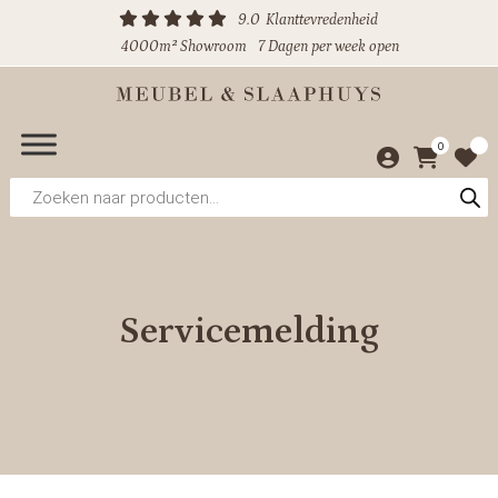
9.0
Klanttevredenheid
4000m² Showroom
7 Dagen per week open
0
Producten
zoeken
Servicemelding