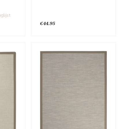
glijst
€
44.95