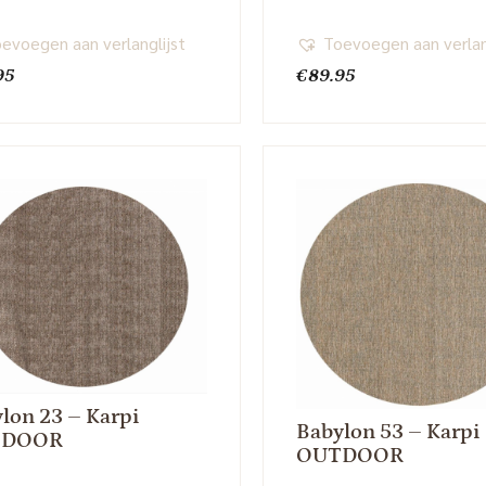
evoegen aan verlanglijst
Toevoegen aan verlan
95
€
89.95
lon 23 – Karpi
Babylon 53 – Karpi
TDOOR
OUTDOOR