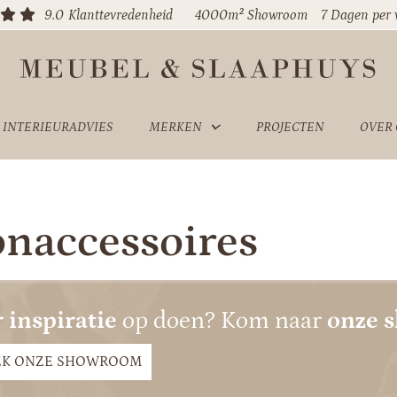
9.0
Klanttevredenheid
4000m² Showroom
7 Dagen per
INTERIEURADVIES
MERKEN
PROJECTEN
OVER
naccessoires
 inspiratie
op doen? Kom naar
onze 
EK ONZE SHOWROOM