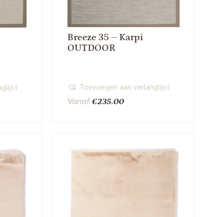
Breeze 35 – Karpi
OUTDOOR
Toevoegen aan verlanglijst
glijst
Vanaf
€
235.00