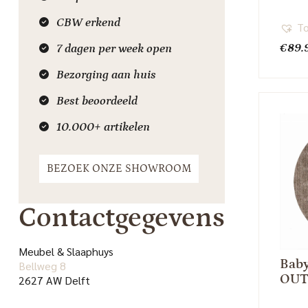
CBW erkend
To
€
89.
7 dagen per week open
Bezorging aan huis
Best beoordeeld
10.000+ artikelen
BEZOEK ONZE SHOWROOM
Contactgegevens
Meubel & Slaaphuys
Baby
Bellweg 8
OU
2627 AW Delft