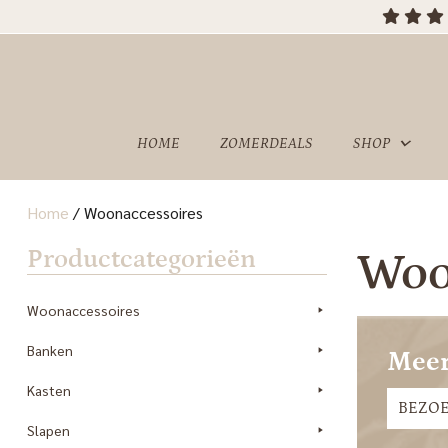
OVER
SHOWROOM
ONS
HOME
ZOMERDEALS
SHOP
Home
/
Woonaccessoires
Productcategorieën
Woo
Woonaccessoires
Banken
Meer
Kasten
BEZO
Slapen