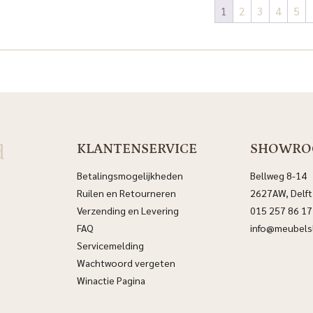
1
2
3
4
5
d
KLANTENSERVICE
SHOWR
Betalingsmogelijkheden
Bellweg 8-14
Ruilen en Retourneren
2627AW, Delft
Verzending en Levering
015 257 86 17
FAQ
info@meubelsl
Servicemelding
Wachtwoord vergeten
Winactie Pagina