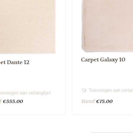
Carpet Galaxy 10
et Dante 12
Toevoegen aan verlan
evoegen aan verlanglijst
f
Vanaf
€
555.00
€
75.00