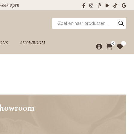
 week open
Producten
zoeken
 ONS
SHOWROOM
0
showroom