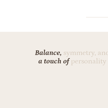
Balance,
symmetry, an
a touch of
personality