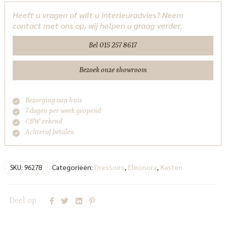
taupe
Heeft u vragen of wilt u interieuradvies? Neem
Eleonora
contact met ons op, wij helpen u graag verder.
aantal
Bel 015 257 8617
Bezoek onze showroom
Bezorging aan huis
7 dagen per week geopend
CBW erkend
Achteraf betalen
Categorieën:
Dressoirs
,
Eleonora
,
Kasten
SKU:
96278
Deel op