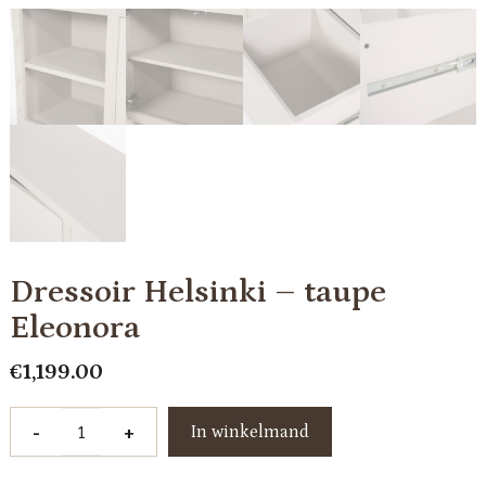
Dressoir Helsinki – taupe
Eleonora
€
1,199.00
Dressoir
-
+
In winkelmand
Helsinki
-