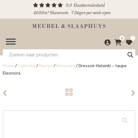
9.0
Klanttevredenheid
4000m² Showroom
7 Dagen per week open
0
Producten
zoeken
Home
/
Collectie
/
Kasten
/
Dressoirs
/
Dressoir Helsinki – taupe
Eleonora