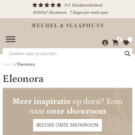
9.0
Klanttevredenheid
4000m² Showroom
7 Dagen per week open
0
Producten
zoeken
Home
/
Eleonora
Eleonora
Meer inspiratie
op doen? Kom
naar
onze showroom
BEZOEK ONZE SHOWROOM