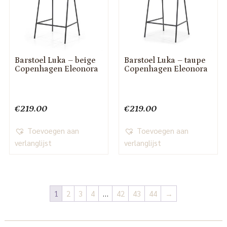
Barstoel Luka – beige
Barstoel Luka – taupe
Copenhagen Eleonora
Copenhagen Eleonora
€
219.00
€
219.00
Toevoegen aan
Toevoegen aan
verlanglijst
verlanglijst
1
2
3
4
…
42
43
44
→