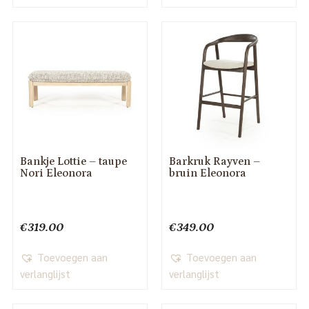
Bankje Lottie – taupe
Barkruk Rayven –
Nori Eleonora
bruin Eleonora
€
319.00
€
349.00
Toevoegen aan
Toevoegen aan
verlanglijst
verlanglijst