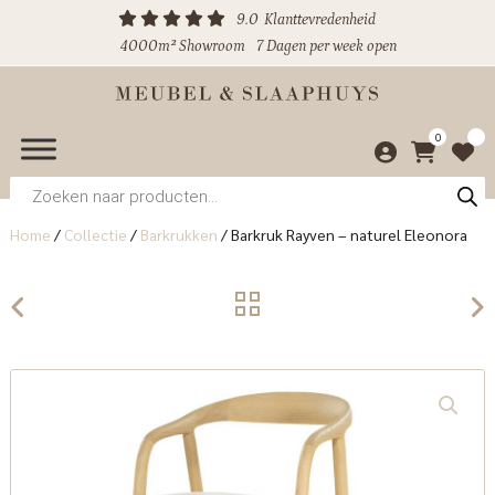
9.0
Klanttevredenheid
4000m² Showroom
7 Dagen per week open
0
Producten
zoeken
Home
/
Collectie
/
Barkrukken
/
Barkruk Rayven – naturel Eleonora