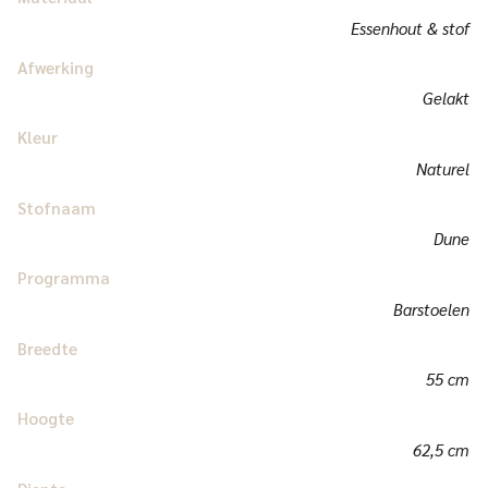
Essenhout & stof
Afwerking
Gelakt
Kleur
Naturel
Stofnaam
Dune
Programma
Barstoelen
Breedte
55 cm
Hoogte
62,5 cm