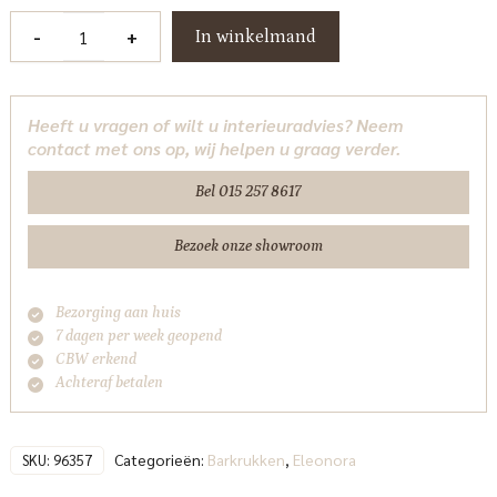
Barkruk
-
+
In winkelmand
Rayven
-
naturel
Heeft u vragen of wilt u interieuradvies? Neem
Eleonora
contact met ons op, wij helpen u graag verder.
aantal
Bel 015 257 8617
Bezoek onze showroom
Bezorging aan huis
7 dagen per week geopend
CBW erkend
Achteraf betalen
Categorieën:
Barkrukken
,
Eleonora
SKU:
96357