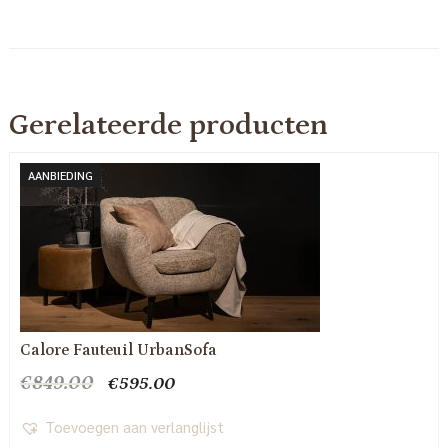
Gerelateerde producten
AANBIEDING
Calore Fauteuil UrbanSofa
Oorspronkelijke
Huidige
€
849.00
€
595.00
prijs
prijs
was:
is:
Toevoegen aan verlanglijst