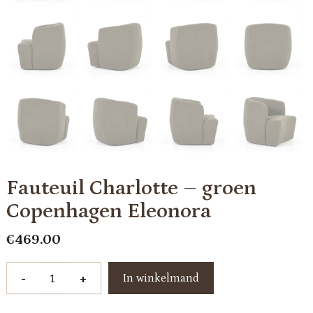
Fauteuil Charlotte – groen
Copenhagen Eleonora
€
469.00
Fauteuil
-
+
In winkelmand
Charlotte
-