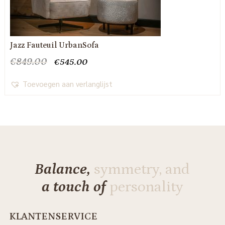
Jazz Fauteuil UrbanSofa
Oorspronkelijke
Huidige
€
849.00
€
545.00
prijs
prijs
was:
is:
Toevoegen aan verlanglijst
€849.00.
€545.00.
Balance,
symmetry, and
a touch of
personality
KLANTENSERVICE