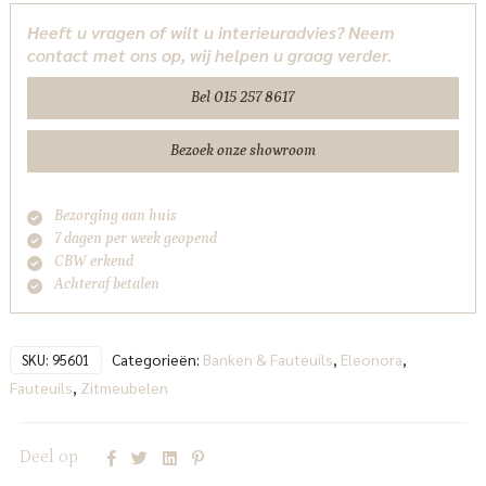
groen
Heeft u vragen of wilt u interieuradvies? Neem
Copenhagen
contact met ons op, wij helpen u graag verder.
Eleonora
aantal
Bel 015 257 8617
Bezoek onze showroom
Bezorging aan huis
7 dagen per week geopend
CBW erkend
Achteraf betalen
Categorieën:
Banken & Fauteuils
,
Eleonora
,
SKU:
95601
Fauteuils
,
Zitmeubelen
Deel op