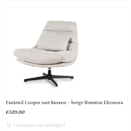
€849.00.
€595.00.
Fauteuil Cooper met kussen – beige Houston Eleonora
€
519.00
Toevoegen aan verlanglijst