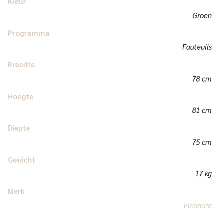
Kleur
Groen
Programma
Fauteuils
Breedte
78 cm
Hoogte
81 cm
Diepte
75 cm
Gewicht
17 kg
Merk
Eleonora