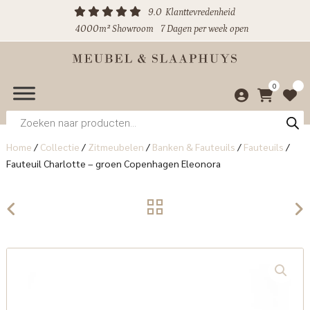
9.0
Klanttevredenheid
4000m² Showroom
7 Dagen per week open
0
Producten
zoeken
Home
/
Collectie
/
Zitmeubelen
/
Banken & Fauteuils
/
Fauteuils
/
Fauteuil Charlotte – groen Copenhagen Eleonora