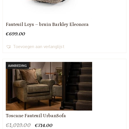
Fauteuil Loys – bruin Barkley Eleonora
€
699.00
Toevoegen aan verlanglijst
AANBIEDING
Toscane Fauteuil UrbanSofa
Oorspronkelijke
Huidige
€
1,019.00
€
714.00