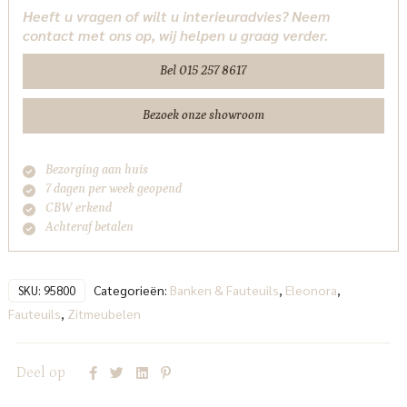
Heeft u vragen of wilt u interieuradvies? Neem
Spark
contact met ons op, wij helpen u graag verder.
Eleonora
aantal
Bel 015 257 8617
Bezoek onze showroom
Bezorging aan huis
7 dagen per week geopend
CBW erkend
Achteraf betalen
Categorieën:
Banken & Fauteuils
,
Eleonora
,
SKU:
95800
Fauteuils
,
Zitmeubelen
Deel op