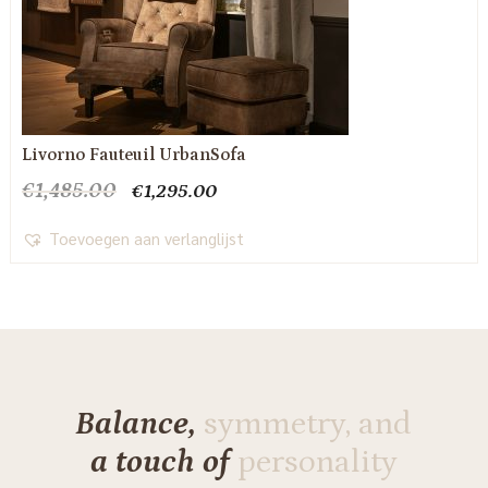
Livorno Fauteuil UrbanSofa
Oorspronkelijke
Huidige
€
1,485.00
€
1,295.00
prijs
prijs
was:
is:
Toevoegen aan verlanglijst
€1,485.00.
€1,295.00.
Balance,
symmetry, and
a touch of
personality