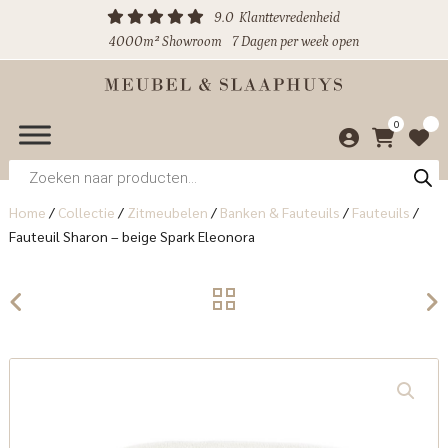
9.0
Klanttevredenheid
4000m² Showroom
7 Dagen per week open
0
Producten
zoeken
Home
/
Collectie
/
Zitmeubelen
/
Banken & Fauteuils
/
Fauteuils
/
Fauteuil Sharon – beige Spark Eleonora