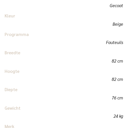
Gecoat
Kleur
Beige
Programma
Fauteuils
Breedte
82 cm
Hoogte
82 cm
Diepte
76 cm
Gewicht
24 kg
Merk