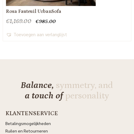
Rosa Fauteuil UrbanSofa
Oorspronkelijke
Huidige
€
1,169.00
€
985.00
prijs
prijs
was:
is:
Toevoegen aan verlanglijst
€1,169.00.
€985.00.
Balance,
symmetry, and
a touch of
personality
KLANTENSERVICE
Betalingsmogelijkheden
Ruilen en Retourneren