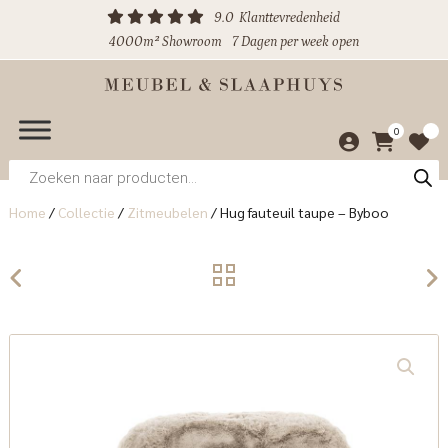
9.0
Klanttevredenheid
4000m² Showroom
7 Dagen per week open
0
Producten
zoeken
Home
/
Collectie
/
Zitmeubelen
/
Hug fauteuil taupe – Byboo