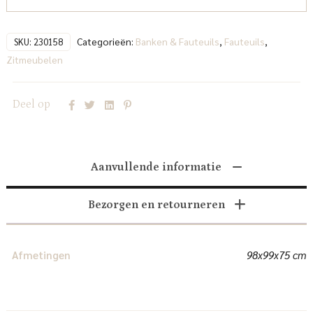
Categorieën:
Banken & Fauteuils
,
Fauteuils
,
SKU:
230158
Zitmeubelen
Deel op
Aanvullende informatie
Bezorgen en retourneren
Afmetingen
98x99x75 cm