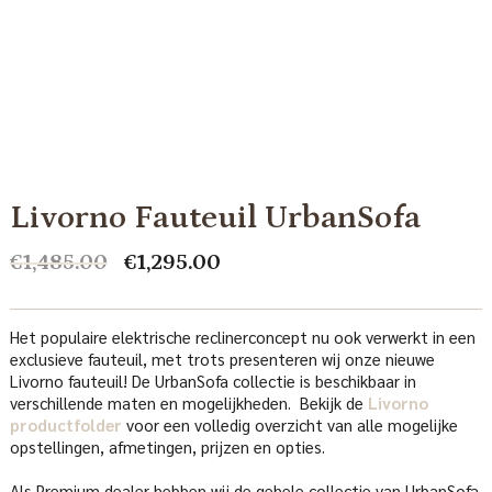
Livorno Fauteuil UrbanSofa
Oorspronkelijke
Huidige
€
1,485.00
€
1,295.00
prijs
prijs
was:
is:
€1,485.00.
€1,295.00.
Het populaire elektrische reclinerconcept nu ook verwerkt in een
exclusieve fauteuil, met trots presenteren wij onze nieuwe
Livorno fauteuil! De UrbanSofa collectie is beschikbaar in
verschillende maten en mogelijkheden. Bekijk de
Livorno
productfolder
voor een volledig overzicht van alle mogelijke
opstellingen, afmetingen, prijzen en opties.
Als Premium dealer hebben wij de gehele collectie van UrbanSofa