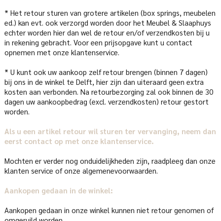
* Het retour sturen van grotere artikelen (box springs, meubelen
ed.) kan evt. ook verzorgd worden door het Meubel & Slaaphuys
echter worden hier dan wel de retour en/of verzendkosten bij u
in rekening gebracht. Voor een prijsopgave kunt u contact
opnemen met onze klantenservice.
* U kunt ook uw aankoop zelf retour brengen (binnen 7 dagen)
bij ons in de winkel te Delft, hier zijn dan uiteraard geen extra
kosten aan verbonden. Na retourbezorging zal ook binnen de 30
dagen uw aankoopbedrag (excl. verzendkosten) retour gestort
worden.
Als u een artikel retour wil sturen ter vervanging, neem dan
eerst contact op met onze klantenservice.
Mochten er verder nog onduidelijkheden zijn, raadpleeg dan onze
klanten service of onze algemenevoorwaarden.
Aankopen gedaan in de winkel:
Aankopen gedaan in onze winkel kunnen niet retour genomen of
omgeruild worden.