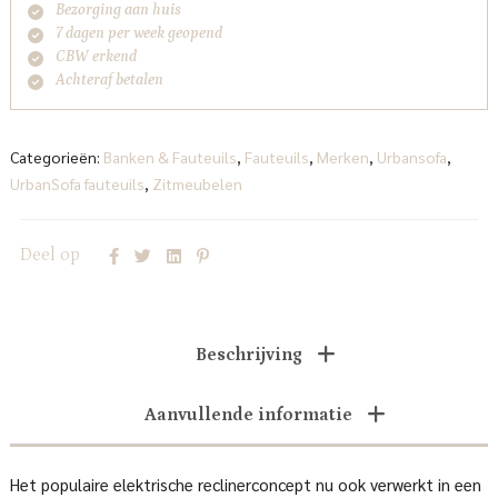
Bezorging aan huis
7 dagen per week geopend
CBW erkend
Achteraf betalen
Categorieën:
Banken & Fauteuils
,
Fauteuils
,
Merken
,
Urbansofa
,
UrbanSofa fauteuils
,
Zitmeubelen
Deel op
Beschrijving
Aanvullende informatie
Het populaire elektrische reclinerconcept nu ook verwerkt in een