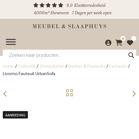
9.0
Klanttevredenheid
4000m² Showroom
7 Dagen per week open
0
Producten
zoeken
Home
/
Collectie
/
Zitmeubelen
/
Banken & Fauteuils
/
Fauteuils
/
Livorno Fauteuil UrbanSofa
AANBIEDING