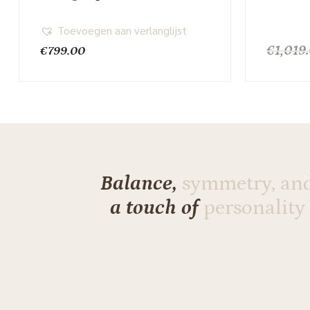
Toevoegen aan verlanglijst
€
1,019
€
799.00
Balance,
symmetry, an
a touch of
personality