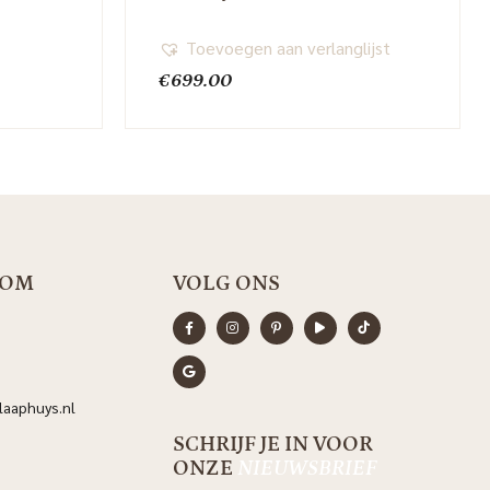
Toevoegen aan verlanglijst
ijke
dige
€
699.00
s
9.00.
OOM
VOLG ONS
aaphuys.nl
SCHRIJF JE IN VOOR
ONZE
NIEUWSBRIEF