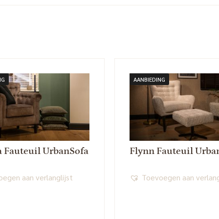
NG
AANBIEDING
a Fauteuil UrbanSofa
Flynn Fauteuil Urba
egen aan verlanglijst
Toevoegen aan verlang