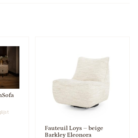
nSofa
lijst
Fauteuil Loys – beige
Barkley Eleonora