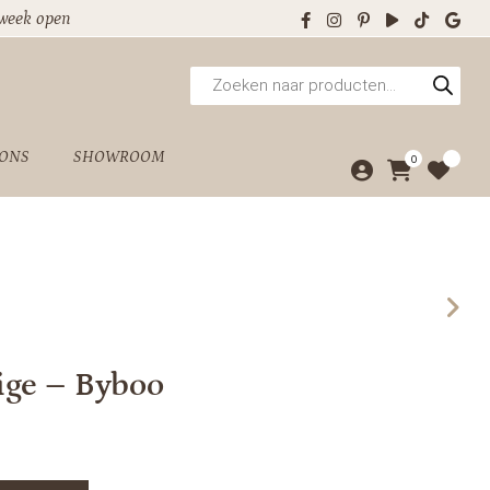
 week open
Producten
zoeken
 ONS
SHOWROOM
0
ige – Byboo