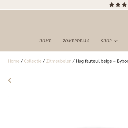
OVER
SHOWROOM
ONS
HOME
ZOMERDEALS
SHOP
Home
/
Collectie
/
Zitmeubelen
/
Hug fauteuil beige – Bybo