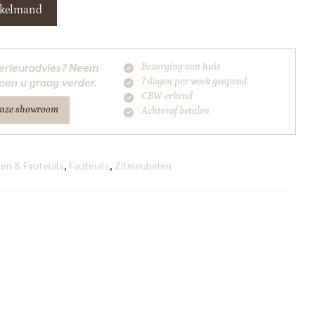
nkelmand
nterieuradvies? Neem
Bezorging aan huis
pen u graag verder.
7 dagen per week geopend
CBW erkend
onze showroom
Achteraf betalen
en & Fauteuils
,
Fauteuils
,
Zitmeubelen