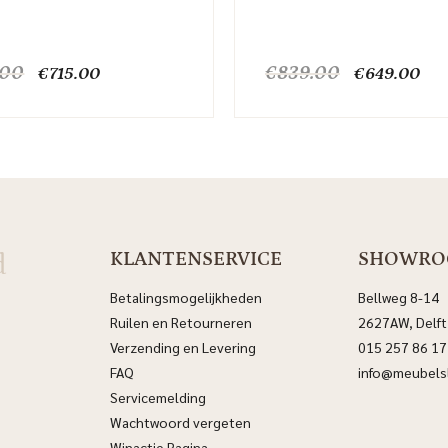
Oorspronkelijke
Huidige
Oorspronkel
Hui
.00
€
839.00
€
715.00
€
649.00
prijs
prijs
prijs
prij
was:
is:
was:
is:
€1,019.00.
€715.00.
€839.00.
€64
d
KLANTENSERVICE
SHOWR
Betalingsmogelijkheden
Bellweg 8-14
Ruilen en Retourneren
2627AW, Delft
Verzending en Levering
015 257 86 17
FAQ
info@meubelsl
Servicemelding
Wachtwoord vergeten
Winactie Pagina