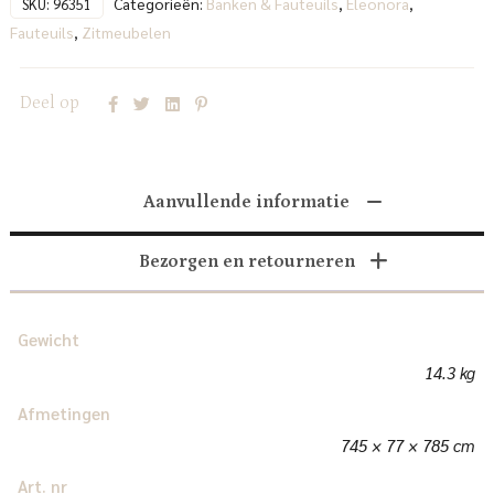
Categorieën:
Banken & Fauteuils
,
Eleonora
,
SKU:
96351
Fauteuils
,
Zitmeubelen
Deel op
Aanvullende informatie
Bezorgen en retourneren
Gewicht
14.3 kg
Afmetingen
745 × 77 × 785 cm
Art. nr