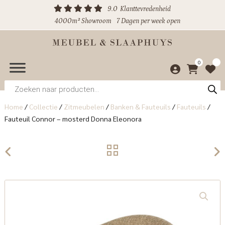
9.0
Klanttevredenheid
4000m² Showroom
7 Dagen per week open
0
Producten
zoeken
Home
/
Collectie
/
Zitmeubelen
/
Banken & Fauteuils
/
Fauteuils
/
Fauteuil Connor – mosterd Donna Eleonora