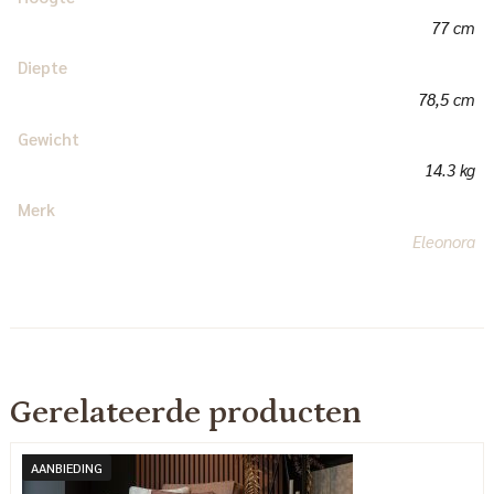
77 cm
Diepte
78,5 cm
Gewicht
14.3 kg
Merk
Eleonora
Gerelateerde producten
AANBIEDING