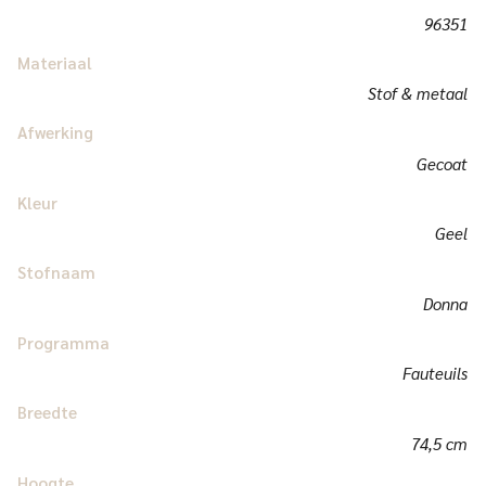
96351
Materiaal
Stof & metaal
Afwerking
Gecoat
Kleur
Geel
Stofnaam
Donna
Programma
Fauteuils
Breedte
74,5 cm
Hoogte