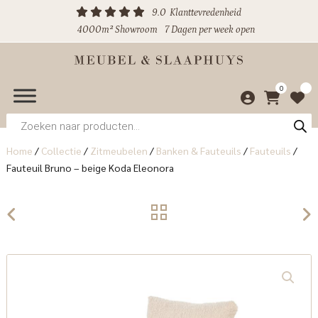
9.0
Klanttevredenheid
4000m² Showroom
7 Dagen per week open
0
Producten
zoeken
Home
/
Collectie
/
Zitmeubelen
/
Banken & Fauteuils
/
Fauteuils
/
Fauteuil Bruno – beige Koda Eleonora