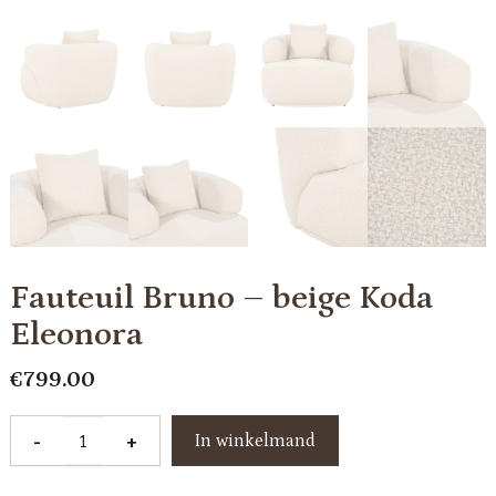
Fauteuil Bruno – beige Koda
Eleonora
€
799.00
Fauteuil
-
+
In winkelmand
Bruno
-