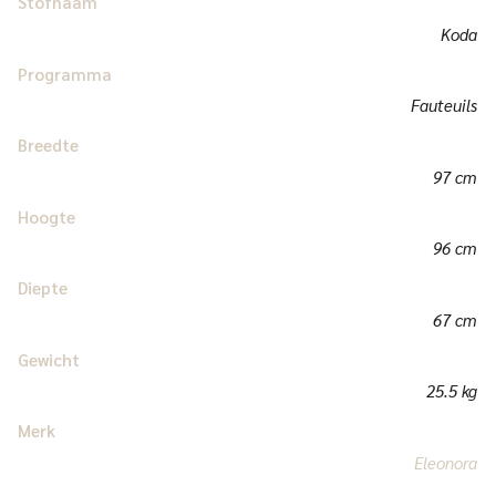
Stofnaam
Koda
Programma
Fauteuils
Breedte
97 cm
Hoogte
96 cm
Diepte
67 cm
Gewicht
25.5 kg
Merk
Eleonora