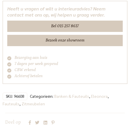
beige
Heeft u vragen of wilt u interieuradvies? Neem
Koda
contact met ons op, wij helpen u graag verder.
Eleonora
aantal
Bel 015 257 8617
Bezoek onze showroom
Bezorging aan huis
7 dagen per week geopend
CBW erkend
Achteraf betalen
Categorieën:
Banken & Fauteuils
,
Eleonora
,
SKU:
96608
Fauteuils
,
Zitmeubelen
Deel op