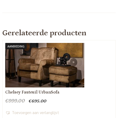
Gerelateerde producten
AANBIEDING
Chelsey Fauteuil UrbanSofa
Oorspronkelijke
Huidige
€
999.00
€
695.00
prijs
prijs
was:
is:
Toevoegen aan verlanglijst