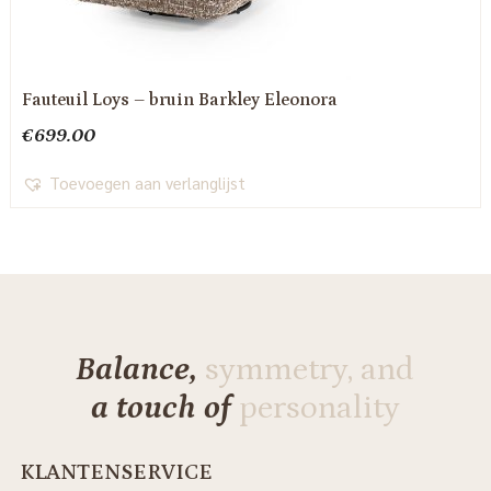
Fauteuil Loys – bruin Barkley Eleonora
€
699.00
Toevoegen aan verlanglijst
Balance,
symmetry, and
a touch of
personality
KLANTENSERVICE