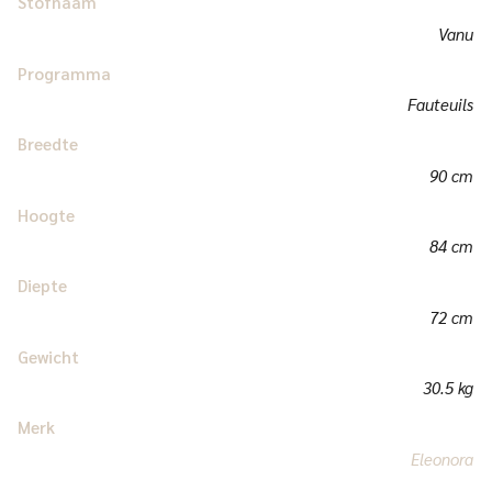
Stofnaam
Vanu
Programma
Fauteuils
Breedte
90 cm
Hoogte
84 cm
Diepte
72 cm
Gewicht
30.5 kg
Merk
Eleonora