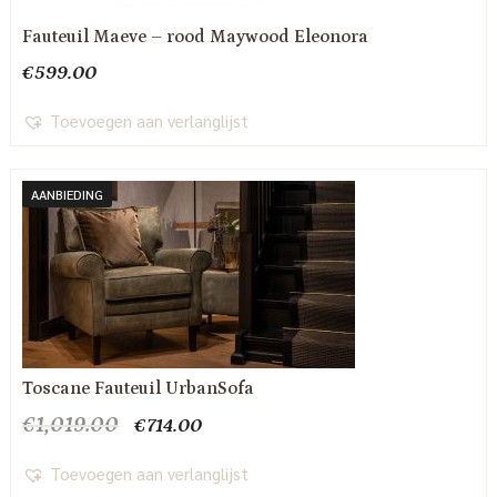
Fauteuil Maeve – rood Maywood Eleonora
€
599.00
Toevoegen aan verlanglijst
AANBIEDING
Toscane Fauteuil UrbanSofa
Oorspronkelijke
Huidige
€
1,019.00
€
714.00
prijs
prijs
was:
is:
Toevoegen aan verlanglijst