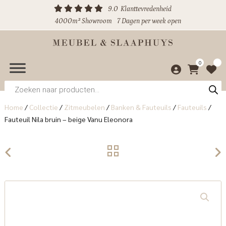
9.0
Klanttevredenheid
4000m² Showroom
7 Dagen per week open
0
Producten
zoeken
Home
/
Collectie
/
Zitmeubelen
/
Banken & Fauteuils
/
Fauteuils
/
Fauteuil Nila bruin – beige Vanu Eleonora