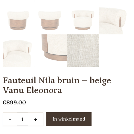
Fauteuil Nila bruin – beige
Vanu Eleonora
€
899.00
Fauteuil
-
+
In winkelmand
Nila
bruin