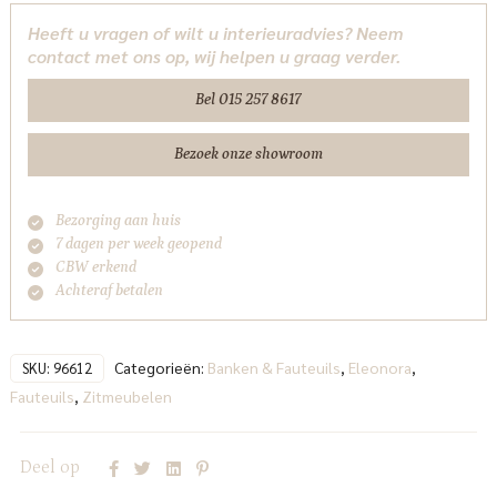
-
Heeft u vragen of wilt u interieuradvies? Neem
beige
contact met ons op, wij helpen u graag verder.
Vanu
Eleonora
Bel 015 257 8617
aantal
Bezoek onze showroom
Bezorging aan huis
7 dagen per week geopend
CBW erkend
Achteraf betalen
Categorieën:
Banken & Fauteuils
,
Eleonora
,
SKU:
96612
Fauteuils
,
Zitmeubelen
Deel op