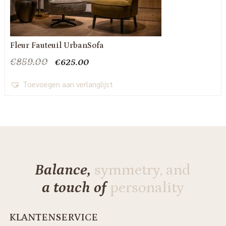
Fleur Fauteuil UrbanSofa
Oorspronkelijke
Huidige
€
859.00
€
625.00
prijs
prijs
was:
is:
Toevoegen aan verlanglijst
€859.00.
€625.00.
Balance,
symmetry, and
a touch of
personality
KLANTENSERVICE