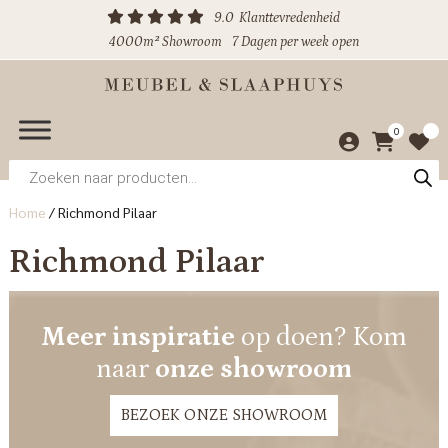
9.0
Klanttevredenheid
4000m² Showroom
7 Dagen per week open
0
Producten
zoeken
Home
/
Richmond Pilaar
Richmond Pilaar
Meer inspiratie
op doen? Kom
naar
onze showroom
BEZOEK ONZE SHOWROOM