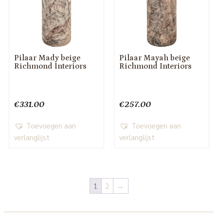
Pilaar Mady beige
Pilaar Mayah beige
Richmond Interiors
Richmond Interiors
€
331.00
€
257.00
Toevoegen aan
Toevoegen aan
verlanglijst
verlanglijst
1
2
→