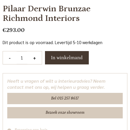
Pilaar Derwin Brunzae
Richmond Interiors
€
293.00
Dit product is op voorraad. Levertijd 5-10 werkdagen
Pilaar
-
+
In winkelmand
Derwin
Brunzae
Richmond
Heeft u vragen of wilt u interieuradvies? Neem
Interiors
contact met ons op, wij helpen u graag verder.
aantal
Bel 015 257 8617
Bezoek onze showroom
Bezorging aan huis