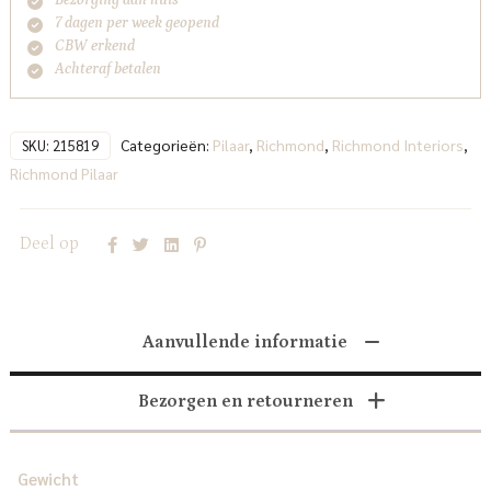
7 dagen per week geopend
CBW erkend
Achteraf betalen
Categorieën:
Pilaar
,
Richmond
,
Richmond Interiors
,
SKU:
215819
Richmond Pilaar
Deel op
Aanvullende informatie
Bezorgen en retourneren
Gewicht