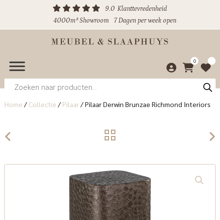
9.0
Klanttevredenheid
4000m² Showroom
7 Dagen per week open
0
Producten
zoeken
Home
/
Collectie
/
Pilaar
/
Pilaar Derwin Brunzae Richmond Interiors