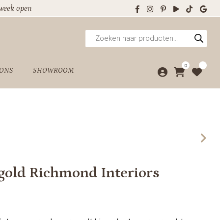
 week open
Producten
zoeken
0
 ONS
SHOWROOM
e gold Richmond Interiors