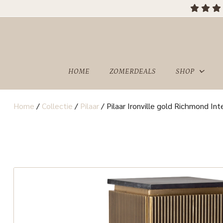
HOME
ZOMERDEALS
SHOP
Home
/
Collectie
/
Pilaar
/
Pilaar Ironville gold Richmond Inte
OVER
SHOWROOM
ONS