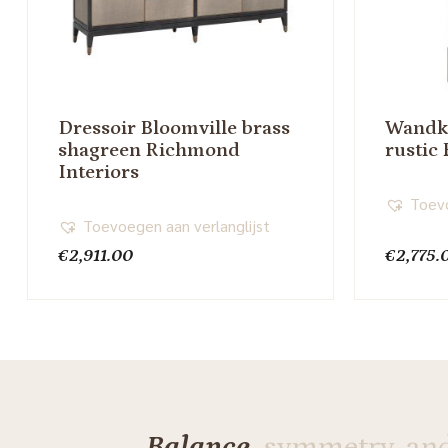
Dressoir Bloomville brass
Wandka
shagreen Richmond
rustic
Interiors
Toevo
Toevoegen aan verlanglijst
€
2,911.00
€
2,775.
Balance,
symmetry, an