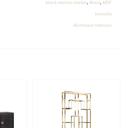
black marine marble
,
Brass
,
MDF
Ironville
Richmond Interiors