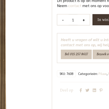
Dit product is op dit moment 
Neem
contact
met ons op voor
Pilaar
-
+
In wi
Ironville
gold
Richmond
Heeft u vragen of wilt u i
Interiors
contact met ons op, wij hel
aantal
Bel 015 257 8617
Bezoek 
Categorieën:
Pilaar
,
SKU:
7608
Deel op