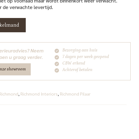
niet op voorraad maar wordt binnenkort weer verwacht.
 de verwachte levertijd.
nkelmand
nterieuradvies? Neem
Bezorging aan huis
pen u graag verder.
7 dagen per week geopend
CBW erkend
onze showroom
Achteraf betalen
Richmond
,
Richmond Interiors
,
Richmond Pilaar