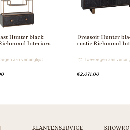
st Hunter black
Dressoir Hunter bla
 Richmond Interiors
rustic Richmond Int
egen aan verlanglijst
Toevoegen aan verlang
00
€
2,071.00
d
KLANTENSERVICE
SHOWRO