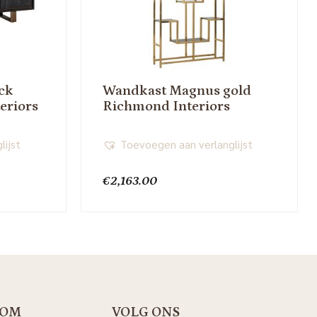
ck
Wandkast Magnus gold
eriors
Richmond Interiors
lijst
Toevoegen aan verlanglijst
€
2,163.00
OM
VOLG ONS