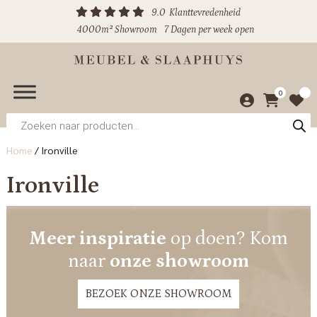
9.0
Klanttevredenheid
4000m² Showroom
7 Dagen per week open
0
Producten
zoeken
Home
/
Ironville
Ironville
Meer inspiratie
op doen? Kom
naar
onze showroom
BEZOEK ONZE SHOWROOM