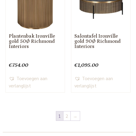
Plantenbak Ironville
Salontafel Ironville
gold 50Ø Richmond
gold 90Ø Richmond
Interiors
Interiors
€
754.00
€
1,095.00
Toevoegen aan
Toevoegen aan
verlanglijst
verlanglijst
1
2
→