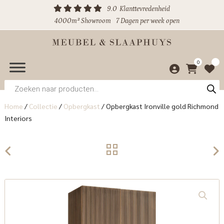
9.0
Klanttevredenheid
4000m² Showroom
7 Dagen per week open
0
Producten
zoeken
Home
/
Collectie
/
Opbergkast
/
Opbergkast Ironville gold Richmond
Interiors