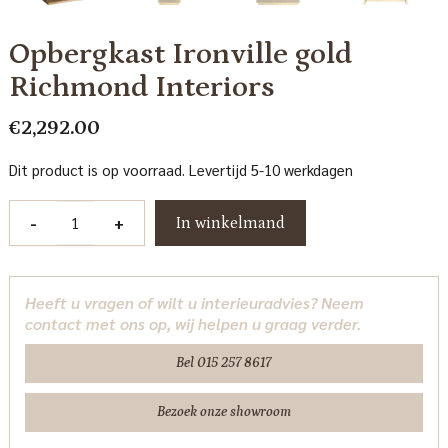
Opbergkast Ironville gold
Richmond Interiors
€
2,292.00
Dit product is op voorraad. Levertijd 5-10 werkdagen
Opbergkast
-
+
In winkelmand
Ironville
gold
Richmond
Heeft u vragen of wilt u interieuradvies? Neem
Interiors
contact met ons op, wij helpen u graag verder.
aantal
Bel 015 257 8617
Bezoek onze showroom