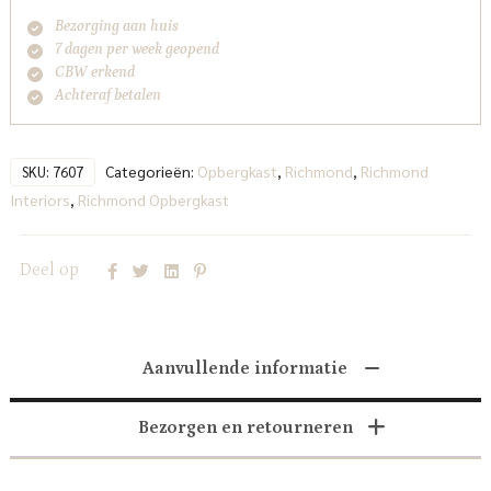
Bezorging aan huis
7 dagen per week geopend
CBW erkend
Achteraf betalen
Categorieën:
Opbergkast
,
Richmond
,
Richmond
SKU:
7607
Interiors
,
Richmond Opbergkast
Deel op
Aanvullende informatie
Bezorgen en retourneren