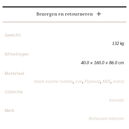
Bezorgen en retourneren
Gewicht
132 kg
Afmetingen
40.0 × 160.0 × 86.0 cm
Materiaal
black marine marble
,
iron
,
Plywood
,
MDF
,
metal
Collectie
Ironville
Merk
Richmond Interiors