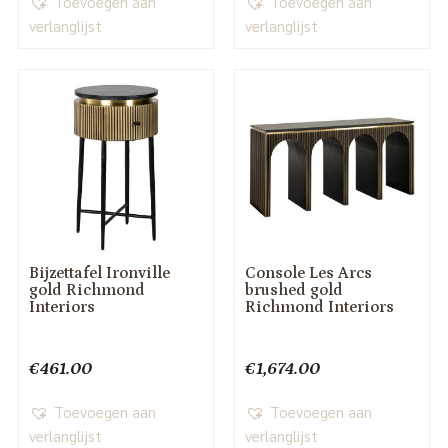
Toevoegen aan
Toevoegen aan
verlanglijst
verlanglijst
Bijzettafel Ironville
Console Les Arcs
gold Richmond
brushed gold
Interiors
Richmond Interiors
€
461.00
€
1,674.00
Toevoegen aan
Toevoegen aan
verlanglijst
verlanglijst