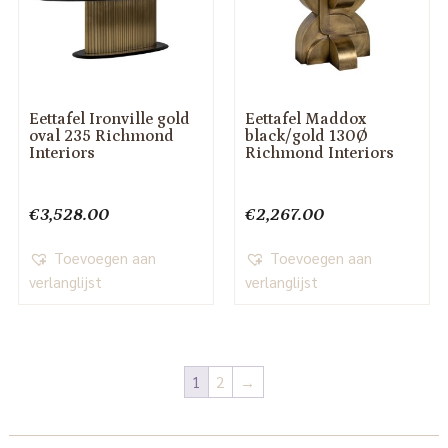
Eettafel Ironville gold
Eettafel Maddox
oval 235 Richmond
black/gold 130Ø
Interiors
Richmond Interiors
€
3,528.00
€
2,267.00
Toevoegen aan
Toevoegen aan
verlanglijst
verlanglijst
1
2
→