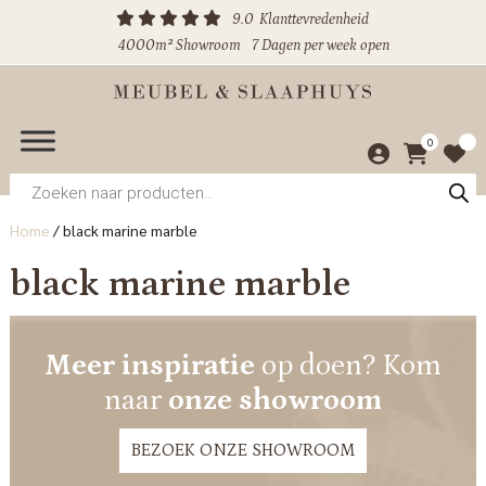
9.0
Klanttevredenheid
4000m² Showroom
7 Dagen per week open
0
Producten
zoeken
Home
/
black marine marble
black marine marble
Meer inspiratie
op doen? Kom
naar
onze showroom
BEZOEK ONZE SHOWROOM