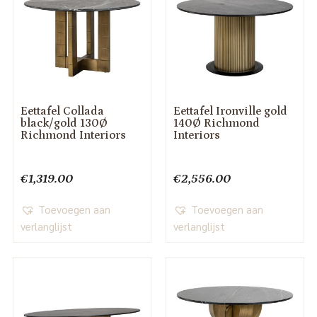
Eettafel Collada
Eettafel Ironville gold
black/gold 130Ø
140Ø Richmond
Richmond Interiors
Interiors
€
1,319.00
€
2,556.00
Toevoegen aan
Toevoegen aan
verlanglijst
verlanglijst