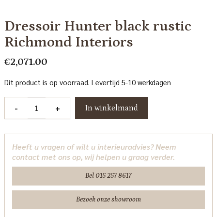
Dressoir Hunter black rustic
Richmond Interiors
€
2,071.00
Dit product is op voorraad. Levertijd 5-10 werkdagen
Dressoir
-
+
In winkelmand
Hunter
black
rustic
Heeft u vragen of wilt u interieuradvies? Neem
Richmond
contact met ons op, wij helpen u graag verder.
Interiors
aantal
Bel 015 257 8617
Bezoek onze showroom