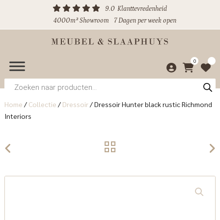
9.0
Klanttevredenheid
4000m² Showroom
7 Dagen per week open
0
Producten
zoeken
Home
/
Collectie
/
Dressoir
/
Dressoir Hunter black rustic Richmond
Interiors