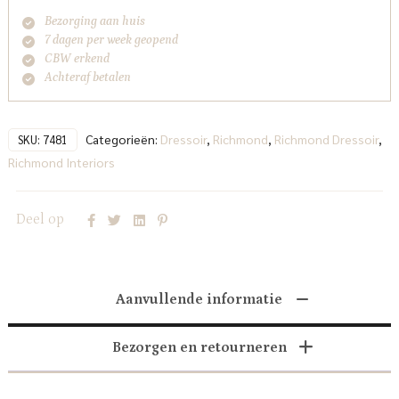
Bezorging aan huis
7 dagen per week geopend
CBW erkend
Achteraf betalen
Categorieën:
Dressoir
,
Richmond
,
Richmond Dressoir
,
SKU:
7481
Richmond Interiors
Deel op
Aanvullende informatie
Bezorgen en retourneren