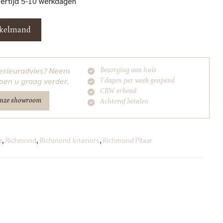
vertijd 5-10 werkdagen
nkelmand
nterieuradvies? Neem
Bezorging aan huis
pen u graag verder.
7 dagen per week geopend
CBW erkend
onze showroom
Achteraf betalen
r
,
Richmond
,
Richmond Interiors
,
Richmond Pilaar