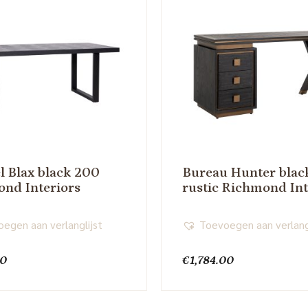
el Blax black 200
Bureau Hunter blac
nd Interiors
rustic Richmond Int
egen aan verlanglijst
Toevoegen aan verlang
00
€
1,784.00