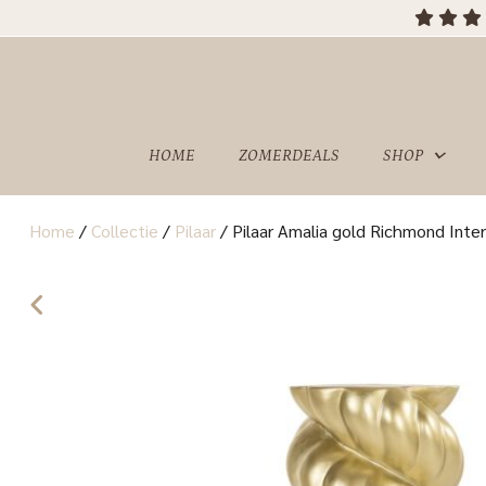
HOME
ZOMERDEALS
SHOP
Home
/
Collectie
/
Pilaar
/
Pilaar Amalia gold Richmond Inter
OVER
SHOWROOM
ONS