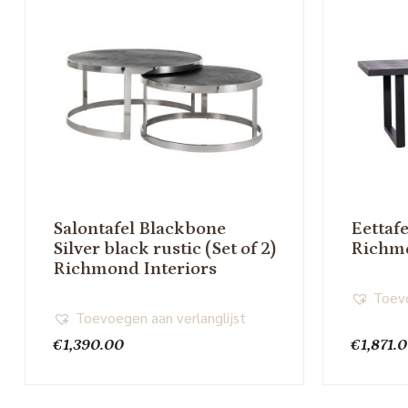
Salontafel Blackbone
Eettaf
Silver black rustic (Set of 2)
Richmo
Richmond Interiors
Toevo
Toevoegen aan verlanglijst
€
1,390.00
€
1,871.