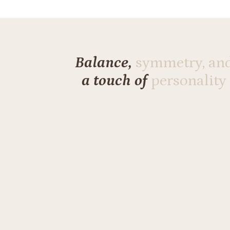
Balance,
symmetry, an
a touch of
personality