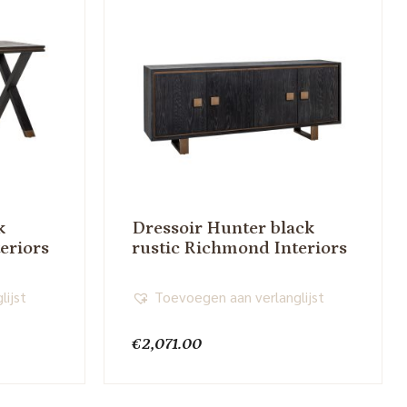
k
Dressoir Hunter black
eriors
rustic Richmond Interiors
lijst
Toevoegen aan verlanglijst
€
2,071.00