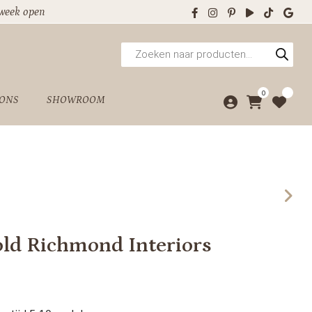
 week open
Producten
zoeken
0
 ONS
SHOWROOM
old Richmond Interiors