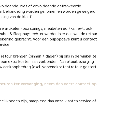
 voldoende, niet of onvoldoende gefrankeerde
 in behandeling worden genomen en worden geweigerd.
ening van de klant)
re artikelen (box springs, meubelen ed.) kan evt. ook
ubel & Slaaphuys echter worden hier dan wel de retour
 rekening gebracht. Voor een prijsopgave kunt u contact
rvice.
retour brengen (binnen 7 dagen) bij ons in de winkel te
d geen extra kosten aan verbonden. Na retourbezorging
uw aankoopbedrag (excl. verzendkosten) retour gestort
il sturen ter vervanging, neem dan eerst contact op
elijkheden zijn, raadpleeg dan onze klanten service of