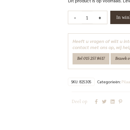
Dit product is op voorraad. Le
Pilaar
-
+
In wi
Amalia
gold
Richmond
Heeft u vragen of wilt u i
Interiors
contact met ons op, wij hel
aantal
Bel 015 257 8617
Bezoek 
Categorieën:
Pilaa
SKU:
825305
Deel op