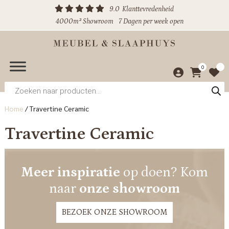
9.0
Klanttevredenheid
4000m² Showroom
7 Dagen per week open
0
Producten
zoeken
Home
/
Travertine Ceramic
Travertine Ceramic
Meer inspiratie
op doen? Kom
naar
onze showroom
BEZOEK ONZE SHOWROOM