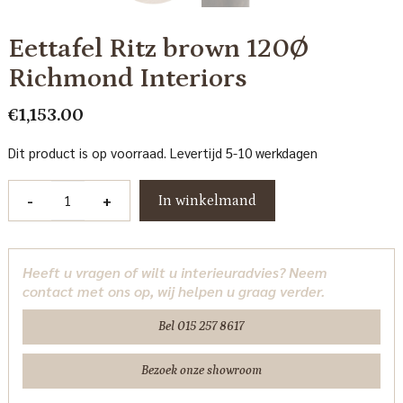
Eettafel Ritz brown 120Ø
Richmond Interiors
€
1,153.00
Dit product is op voorraad. Levertijd 5-10 werkdagen
Eettafel
-
+
In winkelmand
Ritz
brown
120Ø
Heeft u vragen of wilt u interieuradvies? Neem
Richmond
contact met ons op, wij helpen u graag verder.
Interiors
aantal
Bel 015 257 8617
Bezoek onze showroom