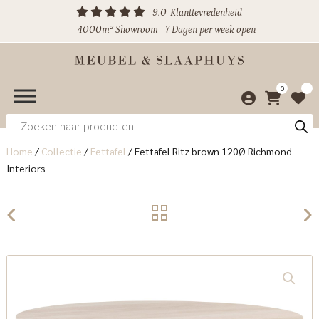
9.0
Klanttevredenheid
4000m² Showroom
7 Dagen per week open
0
Producten
zoeken
Home
/
Collectie
/
Eettafel
/
Eettafel Ritz brown 120Ø Richmond
Interiors