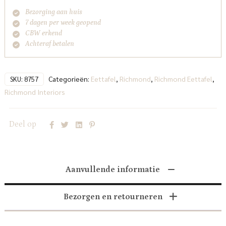
Bezorging aan huis
7 dagen per week geopend
CBW erkend
Achteraf betalen
Categorieën:
Eettafel
,
Richmond
,
Richmond Eettafel
,
SKU:
8757
Richmond Interiors
Deel op
Aanvullende informatie
Bezorgen en retourneren