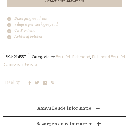
Bezoek onze showroom
Bezorging aan huis
7 dagen per week geopend
CBW erkend
Achteraf betalen
Categorieën:
Eettafel
,
Richmond
,
Richmond Eettafel
,
SKU:
214557
Richmond Interiors
Deel op
Aanvullende informatie
Bezorgen en retourneren