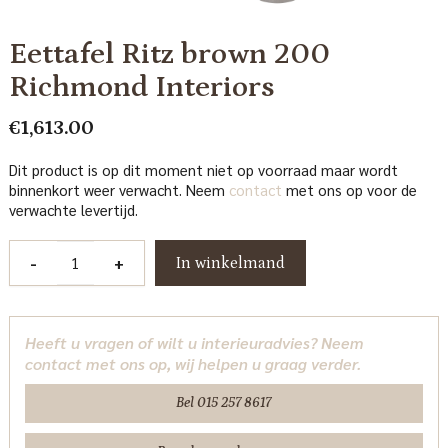
Eettafel Ritz brown 200
Richmond Interiors
€
1,613.00
Dit product is op dit moment niet op voorraad maar wordt
binnenkort weer verwacht. Neem
contact
met ons op voor de
verwachte levertijd.
Eettafel
-
+
In winkelmand
Ritz
brown
200
Heeft u vragen of wilt u interieuradvies? Neem
Richmond
contact met ons op, wij helpen u graag verder.
Interiors
aantal
Bel 015 257 8617