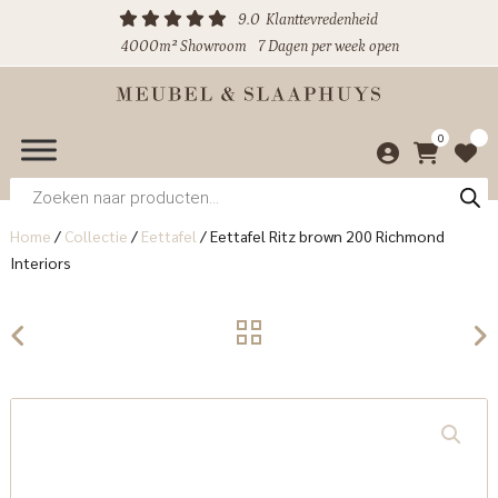
9.0
Klanttevredenheid
4000m² Showroom
7 Dagen per week open
0
Producten
zoeken
Home
/
Collectie
/
Eettafel
/
Eettafel Ritz brown 200 Richmond
Interiors