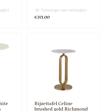
glijst
Toevoegen aan verlanglijst
€
371.00
hite
Bijzettafel Celine
s
brushed gold Richmond