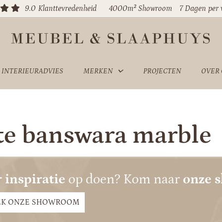
9.0
Klanttevredenheid
4000m² Showroom
7 Dagen per
INTERIEURADVIES
MERKEN
PROJECTEN
OVER
te banswara marble
 inspiratie
op doen? Kom naar
onze 
EK ONZE SHOWROOM