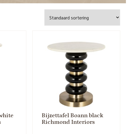
 white
Bijzettafel Boann black
s
Richmond Interiors