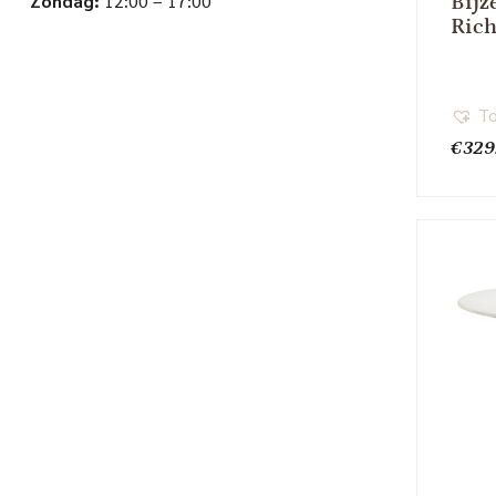
Zondag:
12:00 – 17:00
Bijz
Rich
To
€
329