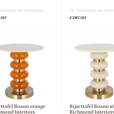
evoegen aan verlanglijst
Toevoegen aan verlan
.00
€
287.00
ettafel Boann orange
Bijzettafel Boann w
mond Interiors
Richmond Interior