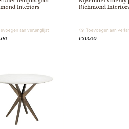
ettafel Tempus gold
Bijzettafel Villeray
mond Interiors
Richmond Interior
evoegen aan verlanglijst
Toevoegen aan verlan
.00
€
313.00