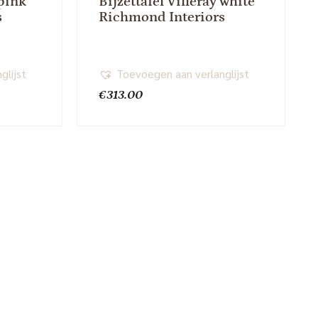
 pink
Bijzettafel Villeray white
s
Richmond Interiors
glijst
Toevoegen aan verlanglijst
€
313.00