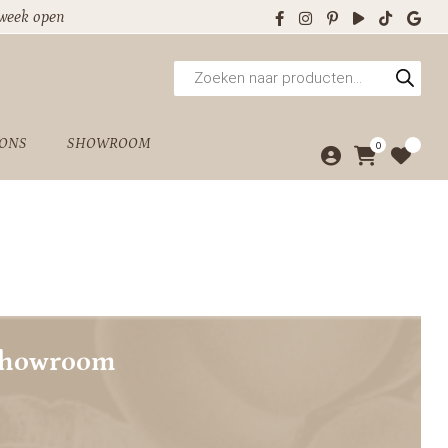
 week open
Producten
zoeken
 ONS
SHOWROOM
0
showroom