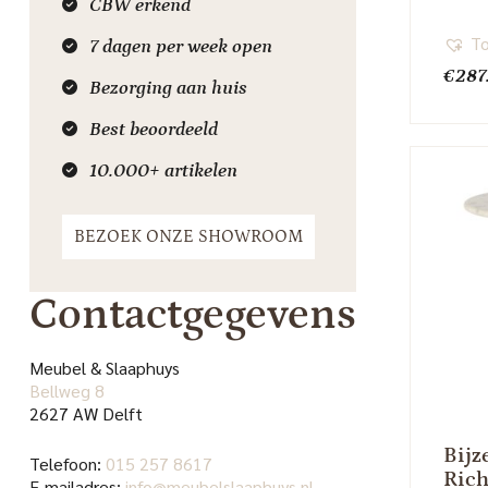
CBW erkend
To
7 dagen per week open
€
287
Bezorging aan huis
Best beoordeeld
10.000+ artikelen
BEZOEK ONZE SHOWROOM
Contactgegevens
Meubel & Slaaphuys
Bellweg 8
2627 AW Delft
Bijz
Telefoon:
015 257 8617
Rich
E-mailadres:
info@meubelslaaphuys.nl