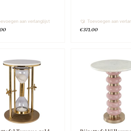
evoegen aan verlanglijst
Toevoegen aan verlan
.00
€
371.00