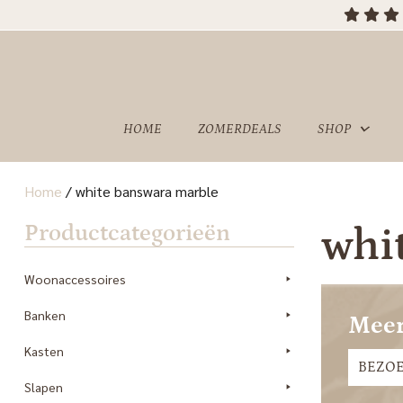
OVER
SHOWROOM
ONS
HOME
ZOMERDEALS
SHOP
Home
/
white banswara marble
Productcategorieën
whi
Woonaccessoires
Banken
Meer
Kasten
BEZO
Slapen