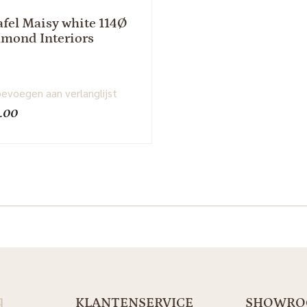
afel Maisy white 114Ø
mond Interiors
evoegen aan verlanglijst
.00
d
KLANTENSERVICE
SHOWR