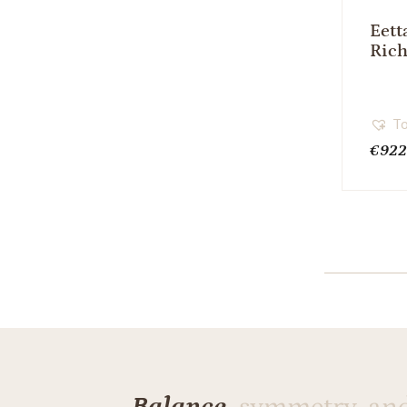
Eett
Rich
To
€
922
Balance,
symmetry, an