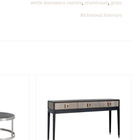
white banswara marble
,
aluminium
,
glass
Richmond Interiors