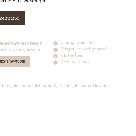
vertijd 5-10 werkdagen
nkelmand
nterieuradvies? Neem
Bezorging aan huis
pen u graag verder.
7 dagen per week geopend
CBW erkend
onze showroom
Achteraf betalen
ettafel
,
Richmond
,
Richmond Bijzettafel
,
Richmond Interiors