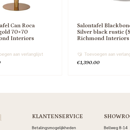
tafel Can Roca
Salontafel Blackbon
gold 70×70
Silver black rustic (S
nd Interiors
Richmond Interiors
egen aan verlanglijst
Toevoegen aan verlang
0
€
1,390.00
d
KLANTENSERVICE
SHOWRO
Betalingsmogelijkheden
Bellweg 8-14