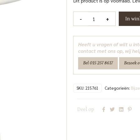
Dit product is op voorraad. Le
Bijzettafel
-
+
In wi
Villeray
pink
Richmond
Heeft u vragen of wilt u i
Interiors
contact met ons op, wij hel
aantal
Bel 015 257 8617
Bezoek 
Categorieën:
Bijz
SKU:
215761
Deel op