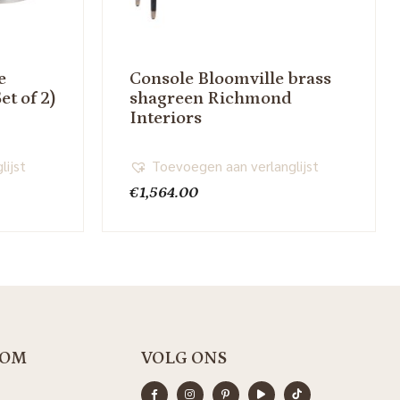
e
Console Bloomville brass
et of 2)
shagreen Richmond
Interiors
lijst
Toevoegen aan verlanglijst
€
1,564.00
OM
VOLG ONS