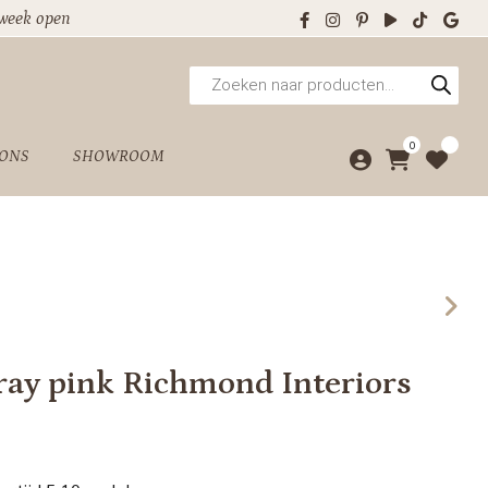
 week open
Producten
zoeken
0
 ONS
SHOWROOM
leray pink Richmond Interiors