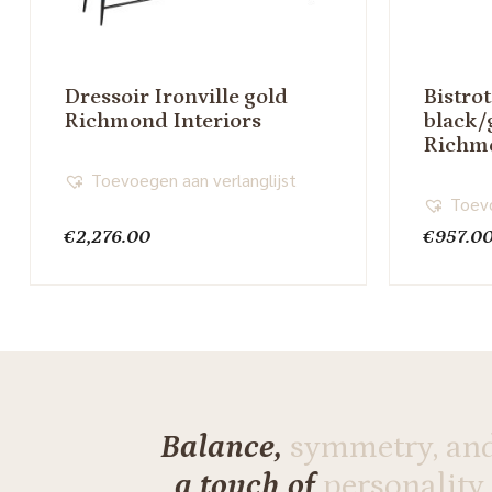
Dressoir Ironville gold
Bistro
Richmond Interiors
black/
Richmo
Toevoegen aan verlanglijst
Toevo
€
2,276.00
€
957.0
Balance,
symmetry, an
a touch of
personality