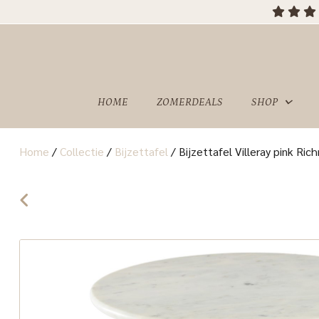
HOME
ZOMERDEALS
SHOP
Home
/
Collectie
/
Bijzettafel
/
Bijzettafel Villeray pink Ric
OVER
SHOWROOM
ONS