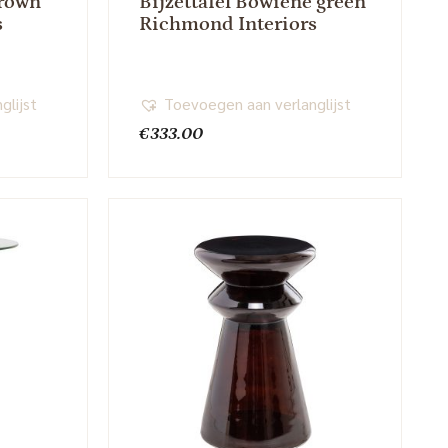
brown
Bijzettafel Bowiene green
s
Richmond Interiors
glijst
Toevoegen aan verlanglijst
€
333.00