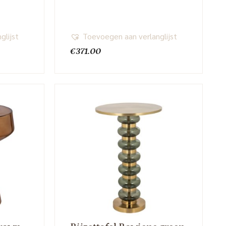
glijst
Toevoegen aan verlanglijst
€
371.00