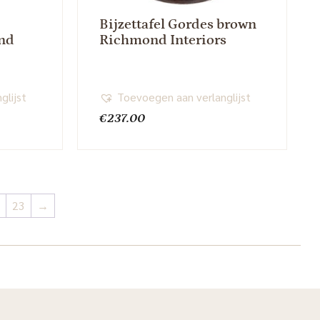
Bijzettafel Gordes brown
nd
Richmond Interiors
glijst
Toevoegen aan verlanglijst
€
237.00
23
→