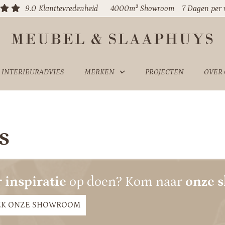
9.0
Klanttevredenheid
4000m² Showroom
7 Dagen per
INTERIEURADVIES
MERKEN
PROJECTEN
OVER
s
 inspiratie
op doen? Kom naar
onze 
EK ONZE SHOWROOM