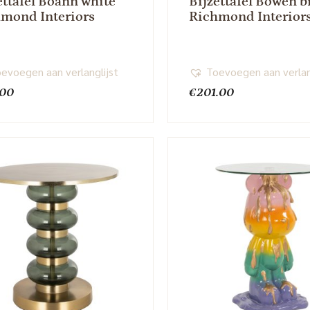
ettafel Boann white
Bijzettafel Bowen 
mond Interiors
Richmond Interior
evoegen aan verlanglijst
Toevoegen aan verlan
.00
€
201.00