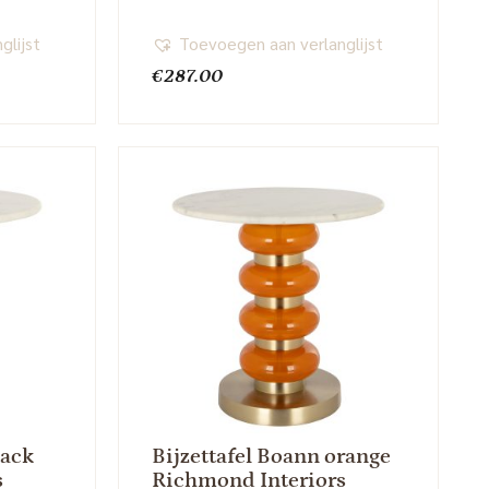
glijst
Toevoegen aan verlanglijst
€
287.00
lack
Bijzettafel Boann orange
s
Richmond Interiors