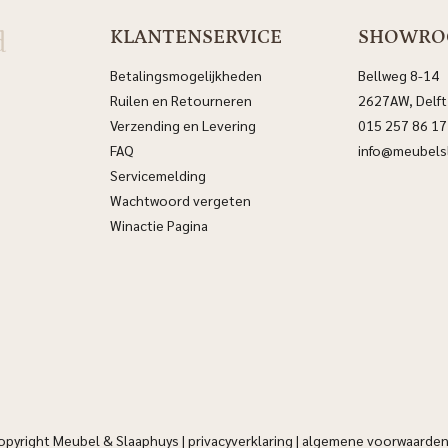
d
KLANTENSERVICE
SHOWR
Betalingsmogelijkheden
Bellweg 8-14
Ruilen en Retourneren
2627AW, Delft
Verzending en Levering
015 257 86 17
FAQ
info@meubelsl
Servicemelding
Wachtwoord vergeten
Winactie Pagina
opyright Meubel & Slaaphuys |
privacyverklaring
|
algemene voorwaarde