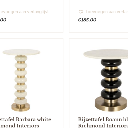
evoegen aan verlanglijst
Toevoegen aan verlan
.00
€
185.00
ettafel Barbara white
Bijzettafel Boann b
mond Interiors
Richmond Interior