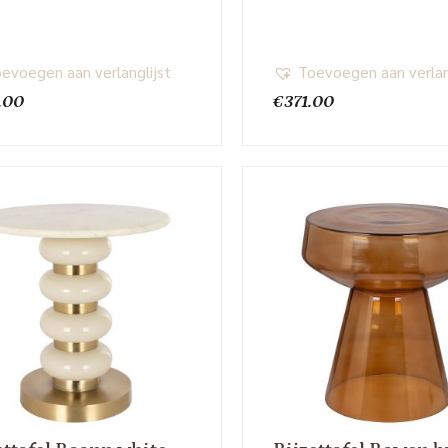
evoegen aan verlanglijst
Toevoegen aan verlan
.00
€
371.00