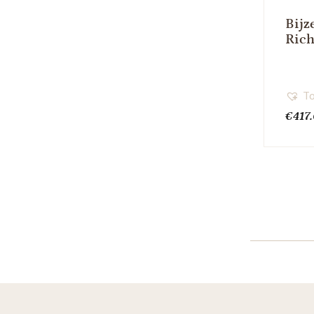
Bijz
Rich
To
€
417