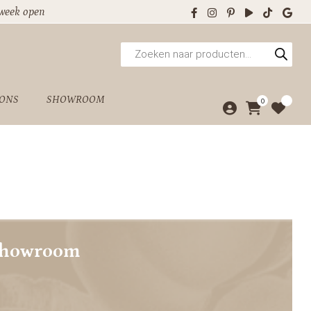
 week open
Producten
zoeken
 ONS
SHOWROOM
0
showroom