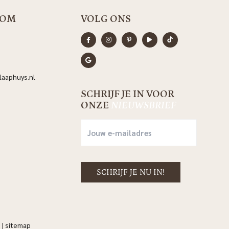
OOM
VOLG ONS
aaphuys.nl
SCHRIJF JE IN VOOR
ONZE
NIEUWSBRIEF
n
|
sitemap