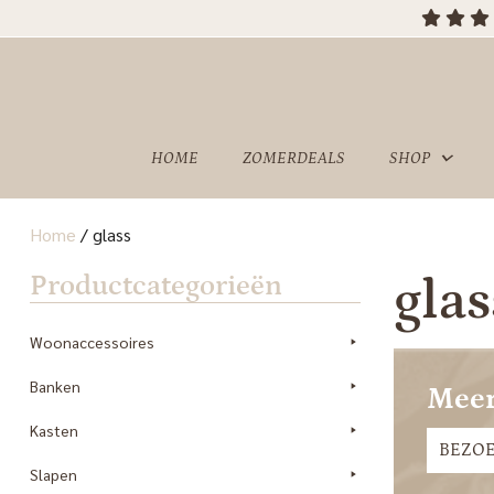
HOME
ZOMERDEALS
SHOP
Home
/
glass
OVER
SHOWROOM
Productcategorieën
glas
ONS
Woonaccessoires
Banken
Meer
Kasten
BEZO
Slapen