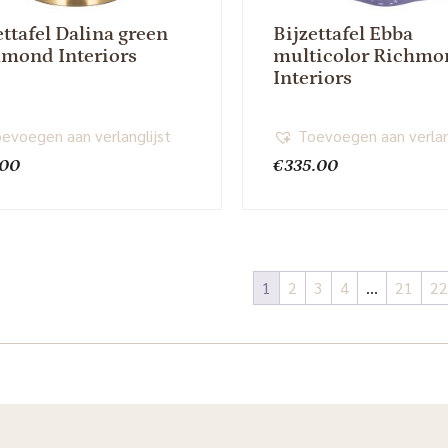
ettafel Dalina green
Bijzettafel Ebba
mond Interiors
multicolor Richmo
Interiors
evoegen aan verlanglijst
Toevoegen aan verlan
.00
€
335.00
1
2
3
4
…
21
22