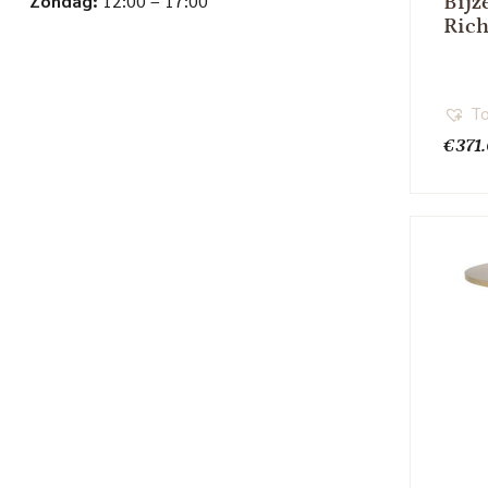
Zondag:
12:00 – 17:00
Bijz
Rich
To
€
371