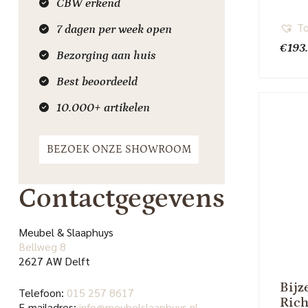
CBW erkend
To
7 dagen per week open
€
193
Bezorging aan huis
Best beoordeeld
10.000+ artikelen
BEZOEK ONZE SHOWROOM
Contactgegevens
Meubel & Slaaphuys
Bellweg 8
2627 AW Delft
Bijz
Telefoon:
015 257 8617
Rich
E-mailadres:
info@meubelslaaphuys.nl