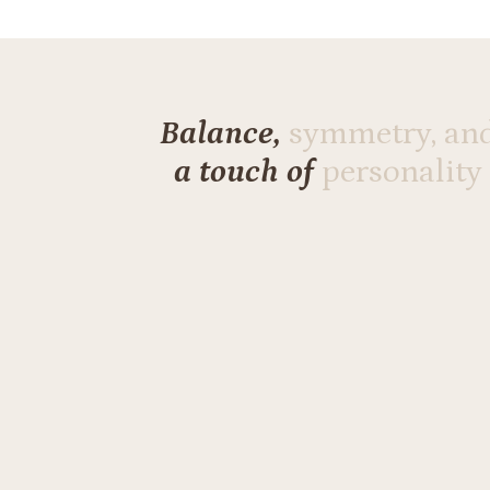
Balance,
symmetry, an
a touch of
personality