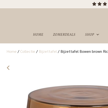
HOME
ZOMERDEALS
SHOP
Home
/
Collectie
/
Bijzettafel
/
Bijzettafel Bowen brown Ri
OVER
SHOWROOM
ONS