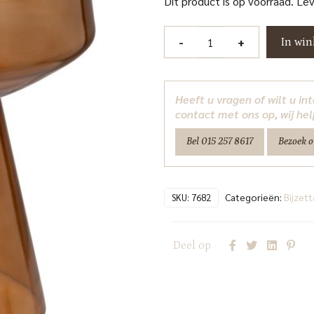
Dit product is op voorraad. Le
Bijzettafel
-
+
In wi
Bowen
brown
Richmond
Heeft u vragen of wilt u i
Interiors
contact met ons op, wij hel
aantal
Bel 015 257 8617
Bezoek 
Categorieën:
Bijzett
SKU:
7682
Deel op