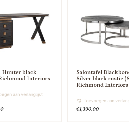
 Hunter black
Salontafel Blackbon
 Richmond Interiors
Silver black rustic (S
Richmond Interiors
egen aan verlanglijst
Toevoegen aan verlang
00
€
1,390.00