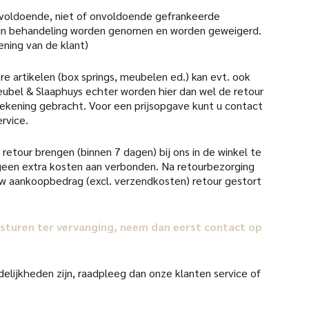
 voldoende, niet of onvoldoende gefrankeerde
 in behandeling worden genomen en worden geweigerd.
ening van de klant)
re artikelen (box springs, meubelen ed.) kan evt. ook
ubel & Slaaphuys echter worden hier dan wel de retour
 rekening gebracht. Voor een prijsopgave kunt u contact
rvice.
retour brengen (binnen 7 dagen) bij ons in de winkel te
d geen extra kosten aan verbonden. Na retourbezorging
uw aankoopbedrag (excl. verzendkosten) retour gestort
il sturen ter vervanging, neem dan eerst contact op
elijkheden zijn, raadpleeg dan onze klanten service of