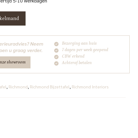
vertijd 5-10 werkdagen
nkelmand
nterieuradvies? Neem
Bezorging aan huis
pen u graag verder.
7 dagen per week geopend
CBW erkend
onze showroom
Achteraf betalen
afel
,
Richmond
,
Richmond Bijzettafel
,
Richmond Interiors