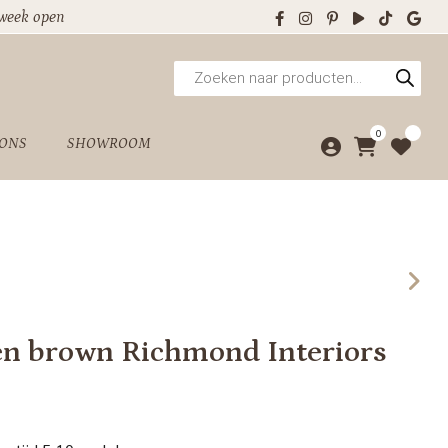
 week open
Producten
zoeken
0
 ONS
SHOWROOM
wen brown Richmond Interiors