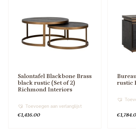
Salontafel Blackbone Brass
Bureau
black rustic (Set of 2)
rustic
Richmond Interiors
Toevo
Toevoegen aan verlanglijst
€
1,416.00
€
1,784.