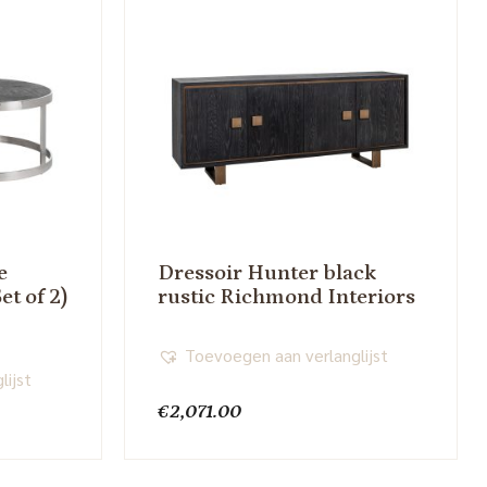
e
Dressoir Hunter black
et of 2)
rustic Richmond Interiors
Toevoegen aan verlanglijst
lijst
€
2,071.00