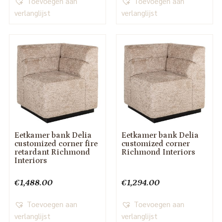
Toevoegen aan
Toevoegen aan
verlanglijst
verlanglijst
Eetkamer bank Delia
Eetkamer bank Delia
customized corner fire
customized corner
retardant Richmond
Richmond Interiors
Interiors
€
1,488.00
€
1,294.00
Toevoegen aan
Toevoegen aan
verlanglijst
verlanglijst