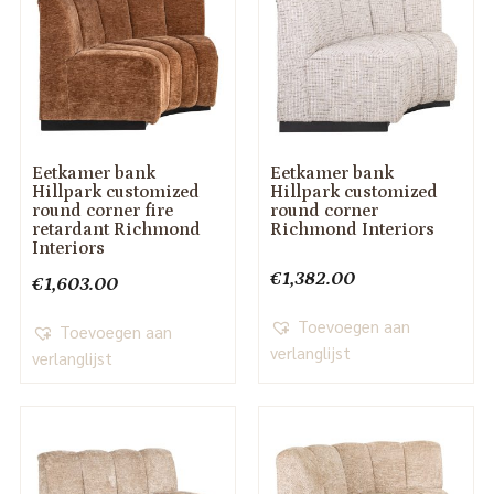
Eetkamer bank
Eetkamer bank
Hillpark customized
Hillpark customized
round corner fire
round corner
retardant Richmond
Richmond Interiors
Interiors
€
1,382.00
€
1,603.00
Toevoegen aan
Toevoegen aan
verlanglijst
verlanglijst