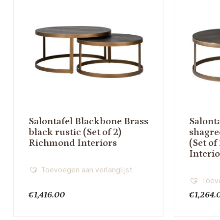
Salontafel Blackbone Brass
Salont
black rustic (Set of 2)
shagree
Richmond Interiors
(Set o
Interi
Toevoegen aan verlanglijst
Toevo
€
1,416.00
€
1,264.