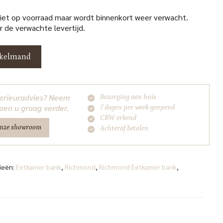
niet op voorraad maar wordt binnenkort weer verwacht.
 de verwachte levertijd.
nkelmand
nterieuradvies? Neem
Bezorging aan huis
pen u graag verder.
7 dagen per week geopend
CBW erkend
onze showroom
Achteraf betalen
ieën:
Eetkamer bank
,
Richmond
,
Richmond Eetkamer bank
,