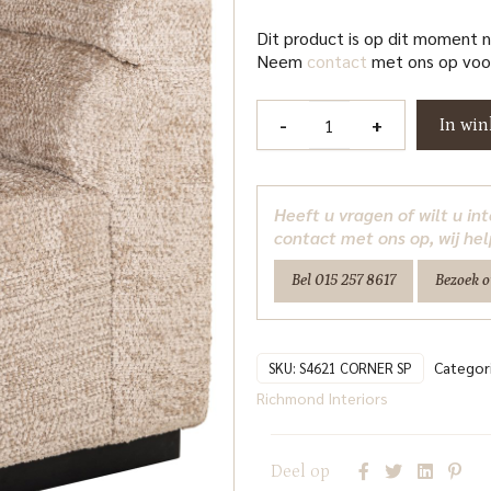
Dit product is op dit moment 
Neem
contact
met ons op voor
Eetkamer
-
+
In wi
bank
Delia
customized
Heeft u vragen of wilt u i
corner
contact met ons op, wij hel
Richmond
Bel 015 257 8617
Bezoek 
Interiors
aantal
Categor
SKU:
S4621 CORNER SP
Richmond Interiors
Deel op