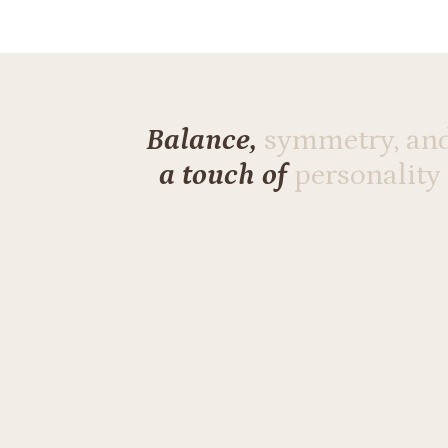
Balance,
symmetry, an
a touch of
personality