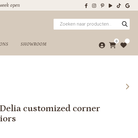
 week open
Producten
zoeken
0
 ONS
SHOWROOM
Delia customized corner
iors