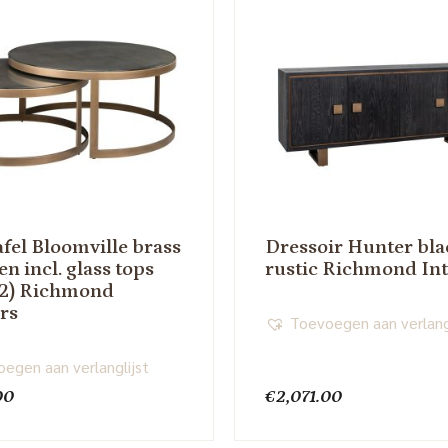
afel Bloomville brass
Dressoir Hunter bla
n incl. glass tops
rustic Richmond Int
f 2) Richmond
ors
Toevoegen aan verlang
egen aan verlanglijst
00
€
2,071.00