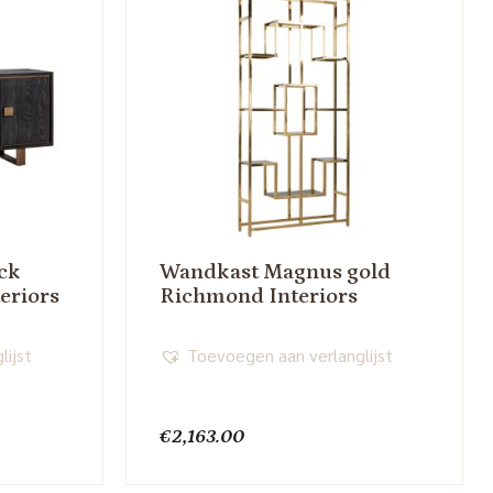
ck
Wandkast Magnus gold
eriors
Richmond Interiors
lijst
Toevoegen aan verlanglijst
€
2,163.00