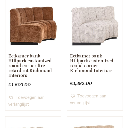
Eetkamer bank
Eetkamer bank
Hillpark customized
Hillpark customized
round corner fire
round corner
retardant Richmond
Richmond Interiors
Interiors
€
1,382.00
€
1,603.00
Toevoegen aan
Toevoegen aan
verlanglijst
verlanglijst