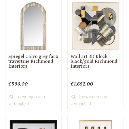
Spiegel Calvo grey faux
Wall art 3D Block
travertine Richmond
black/gold Richmond
Interiors
Interiors
€
596.00
€
1,652.00
Toevoegen aan
Toevoegen aan
verlanglijst
verlanglijst