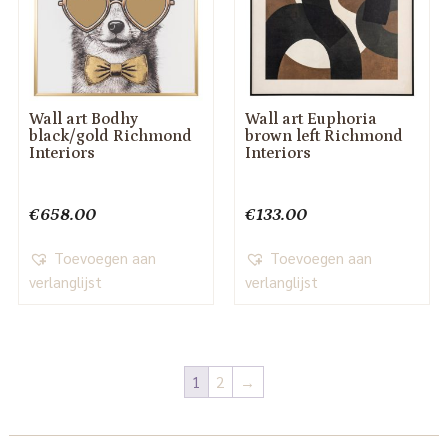
Wall art Bodhy
Wall art Euphoria
black/gold Richmond
brown left Richmond
Interiors
Interiors
€
658.00
€
133.00
Toevoegen aan
Toevoegen aan
verlanglijst
verlanglijst
1
2
→