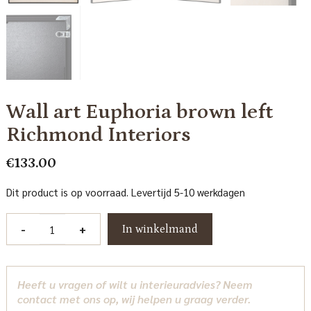
Wall art Euphoria brown left
Richmond Interiors
€
133.00
Dit product is op voorraad. Levertijd 5-10 werkdagen
Wall
-
+
In winkelmand
art
Euphoria
brown
Heeft u vragen of wilt u interieuradvies? Neem
left
contact met ons op, wij helpen u graag verder.
Richmond