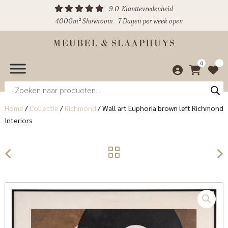
9.0
Klanttevredenheid
4000m² Showroom
7 Dagen per week open
0
Producten
zoeken
Home
/
Collectie
/
Richmond
/
Wall art Euphoria brown left Richmond
Interiors