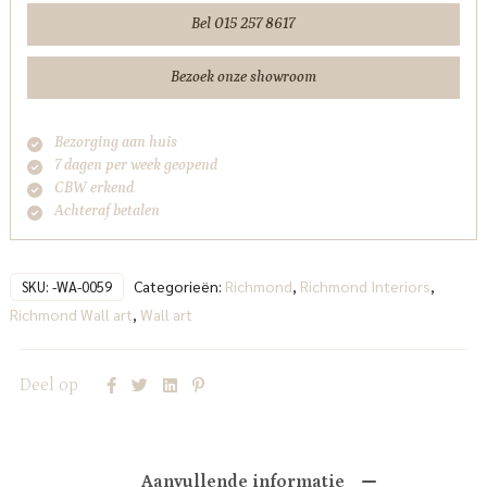
Interiors
Bel 015 257 8617
aantal
Bezoek onze showroom
Bezorging aan huis
7 dagen per week geopend
CBW erkend
Achteraf betalen
Categorieën:
Richmond
,
Richmond Interiors
,
SKU:
-WA-0059
Richmond Wall art
,
Wall art
Deel op
Aanvullende informatie