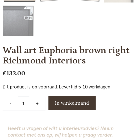
Wall art Euphoria brown right
Richmond Interiors
€
133.00
Dit product is op voorraad. Levertijd 5-10 werkdagen
Wall
-
+
In winkelmand
art
Euphoria
brown
Heeft u vragen of wilt u interieuradvies? Neem
right
contact met ons op, wij helpen u graag verder.
Richmond