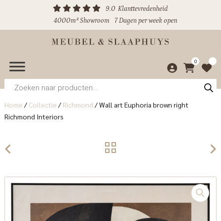
9.0
Klanttevredenheid
4000m² Showroom
7 Dagen per week open
0
Producten
zoeken
Home
/
Collectie
/
Richmond
/
Wall art Euphoria brown right
Richmond Interiors