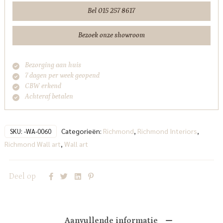
Interiors
Bel 015 257 8617
aantal
Bezoek onze showroom
Bezorging aan huis
7 dagen per week geopend
CBW erkend
Achteraf betalen
Categorieën:
Richmond
,
Richmond Interiors
,
SKU:
-WA-0060
Richmond Wall art
,
Wall art
Deel op
Aanvullende informatie