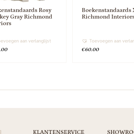
enstandaards Rosy
Boekenstandaards 
key Gray Richmond
Richmond Interior
riors
evoegen aan verlanglijst
Toevoegen aan verlan
.00
€
60.00
d
KLANTENSERVICE
SHOWR