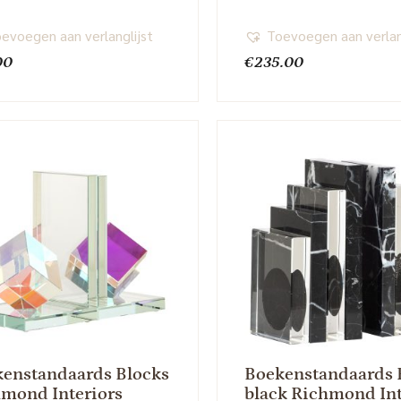
evoegen aan verlanglijst
Toevoegen aan verlan
00
€
235.00
enstandaards Blocks
Boekenstandaards 
mond Interiors
black Richmond Int