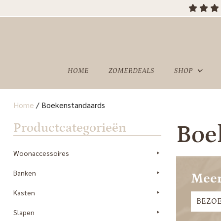
OVER
SHOWROOM
ONS
HOME
ZOMERDEALS
SHOP
Home
/
Boekenstandaards
Productcategorieën
Boe
Woonaccessoires
Banken
Meer
Kasten
BEZO
Slapen