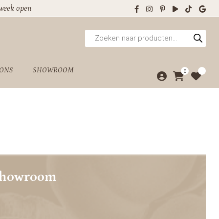
 week open
Producten
zoeken
 ONS
SHOWROOM
0
showroom