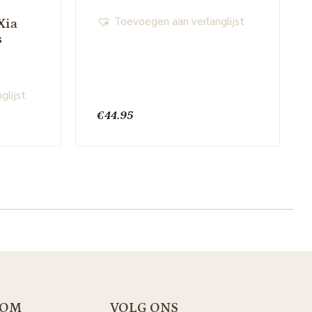
Toevoegen aan verlanglijst
Xia
s
glijst
€
44.95
OOM
VOLG ONS