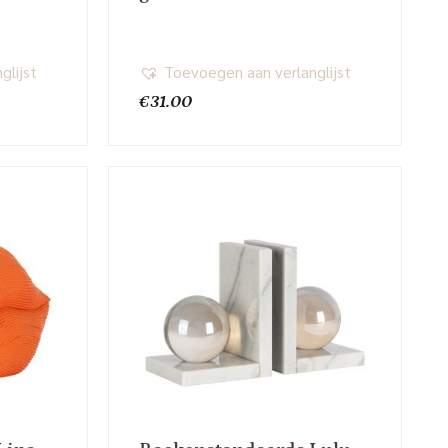
glijst
Toevoegen aan verlanglijst
€
31.00