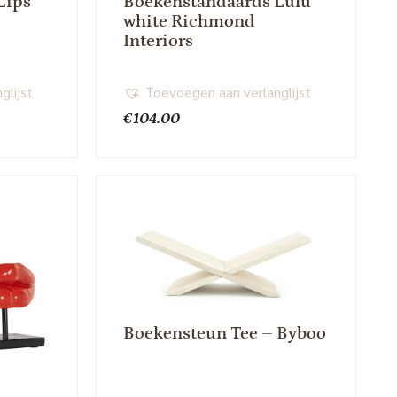
Lips
Boekenstandaards Lulu
white Richmond
Interiors
glijst
Toevoegen aan verlanglijst
€
104.00
Boekensteun Tee – Byboo