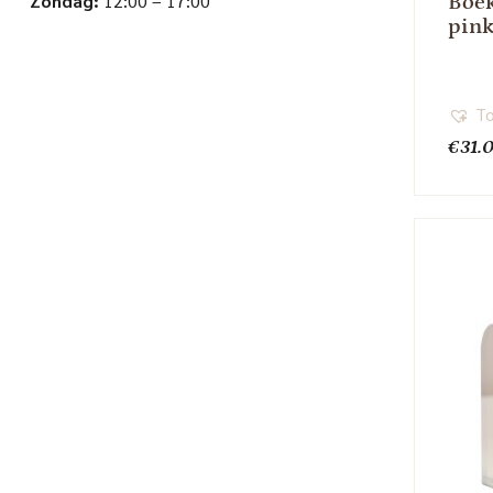
Zondag:
12:00 – 17:00
Boek
pink
To
€
31.