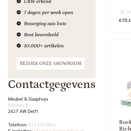
CBW erkend
To
7 dagen per week open
€
75.
Bezorging aan huis
Best beoordeeld
10.000+ artikelen
BEZOEK ONZE SHOWROOM
Contactgegevens
Meubel & Slaaphuys
Bellweg 8
2627 AW Delft
Boek
Telefoon:
015 257 8617
Rich
E-mailadres:
info@meubelslaaphuys.nl