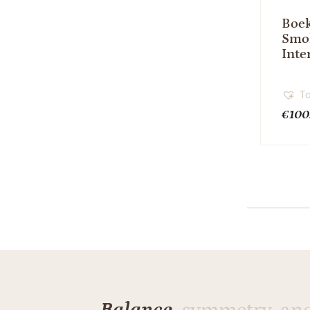
Boek
Smo
Inte
To
€
100
Balance,
symmetry, an