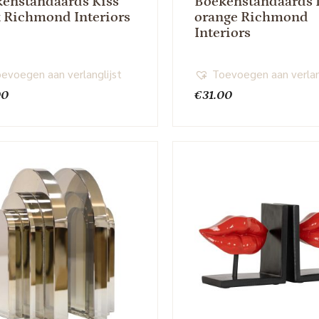
enstandaards Kiss
Boekenstandaards 
 Richmond Interiors
orange Richmond
Interiors
evoegen aan verlanglijst
Toevoegen aan verlan
00
€
31.00