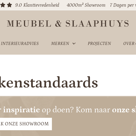
9.0
Klanttevredenheid
4000m² Showroom
7 Dagen per
INTERIEURADVIES
MERKEN
PROJECTEN
OVER
kenstandaards
 inspiratie
op doen? Kom naar
onze 
EK ONZE SHOWROOM