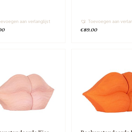
evoegen aan verlanglijst
Toevoegen aan verlan
00
€
89.00