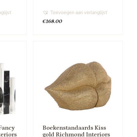
glijst
Toevoegen aan verlanglijst
€
168.00
Fancy
Boekenstandaards Kiss
eriors
gold Richmond Interiors