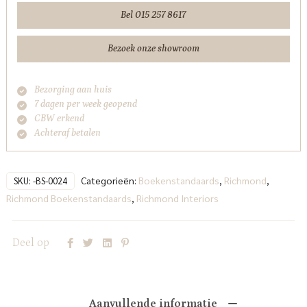
Bel 015 257 8617
Bezoek onze showroom
Bezorging aan huis
7 dagen per week geopend
CBW erkend
Achteraf betalen
Categorieën:
Boekenstandaards
,
Richmond
,
SKU:
-BS-0024
Richmond Boekenstandaards
,
Richmond Interiors
Deel op
Aanvullende informatie