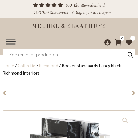
9.0
Klanttevredenheid
4000m² Showroom
7 Dagen per week open
0
Producten
zoeken
Home
/
Collectie
/
Richmond
/
Boekenstandaards Fancy black
Richmond Interiors