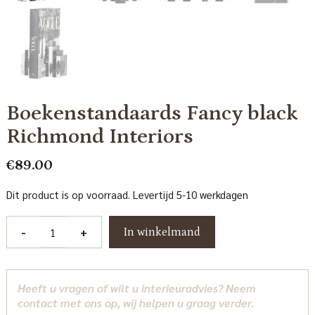
Boekenstandaards Fancy black
Richmond Interiors
€
89.00
Dit product is op voorraad. Levertijd 5-10 werkdagen
Boekenstandaards
-
+
In winkelmand
Fancy
black
Richmond
Heeft u vragen of wilt u interieuradvies? Neem
Interiors
contact met ons op, wij helpen u graag verder.
aantal