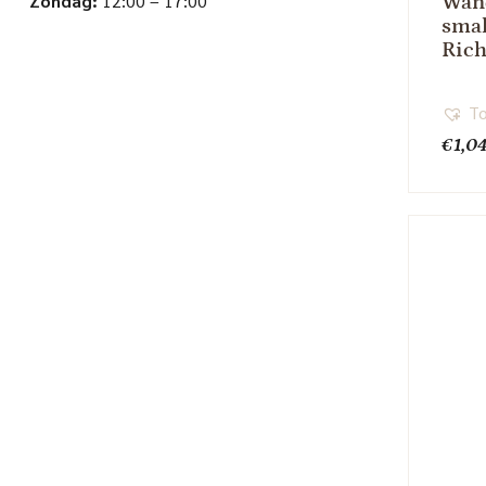
Zondag:
12:00 – 17:00
Wand
smal
Rich
To
€
1,0