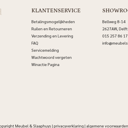
d
KLANTENSERVICE
SHOWR
Betalingsmogelijkheden
Bellweg 8-14
Ruilen en Retourneren
2627AW, Delft
Verzending en Levering
015 257 86 17
FAQ
info@meubelsl
Servicemelding
Wachtwoord vergeten
Winactie Pagina
opyright Meubel & Slaaphuys |
privacyverklaring
|
algemene voorwaarde