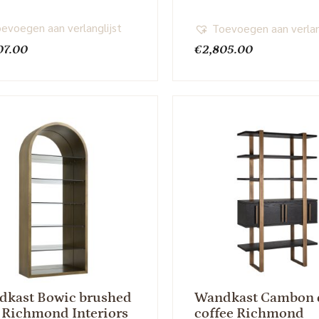
evoegen aan verlanglijst
Toevoegen aan verlan
07.00
€
2,805.00
dkast Bowic brushed
Wandkast Cambon 
 Richmond Interiors
coffee Richmond