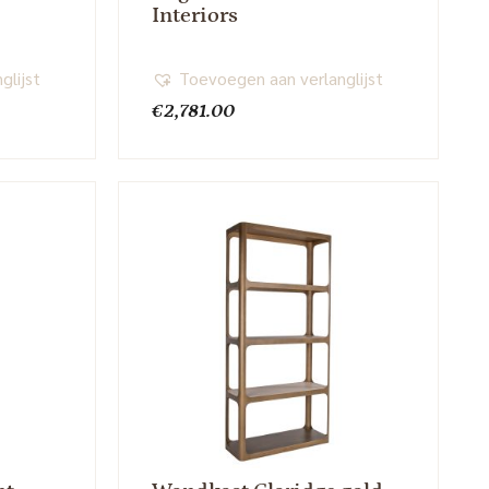
Interiors
glijst
Toevoegen aan verlanglijst
€
2,781.00