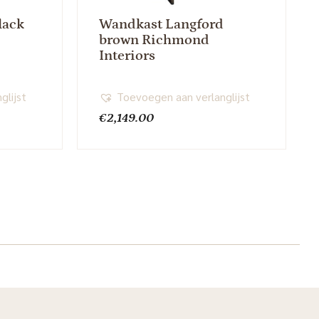
lack
Wandkast Langford
brown Richmond
Interiors
glijst
Toevoegen aan verlanglijst
€
2,149.00