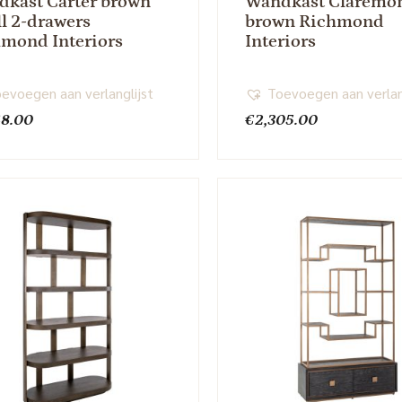
kast Carter brown
Wandkast Claremo
l 2-drawers
brown Richmond
mond Interiors
Interiors
evoegen aan verlanglijst
Toevoegen aan verlan
48.00
€
2,305.00