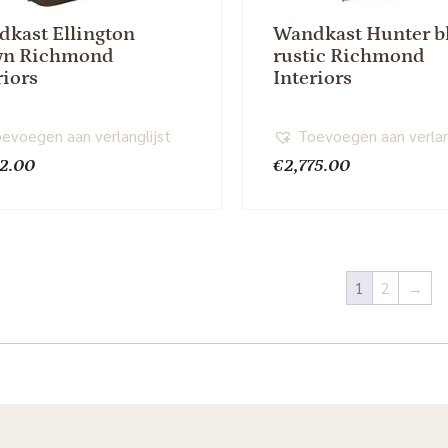
kast Ellington
Wandkast Hunter b
wn Richmond
rustic Richmond
riors
Interiors
evoegen aan verlanglijst
Toevoegen aan verlan
42.00
€
2,775.00
1
2
→