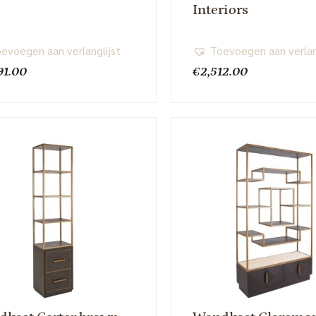
Interiors
evoegen aan verlanglijst
Toevoegen aan verlan
91.00
€
2,512.00