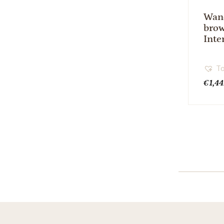
Wand
bro
Inte
To
€
1,4