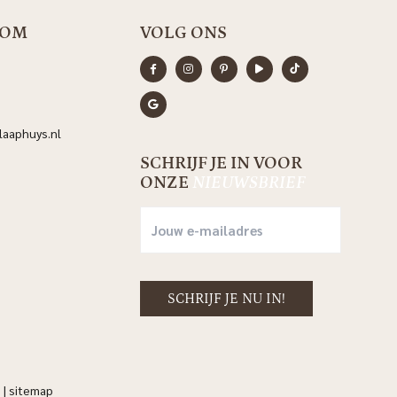
OOM
VOLG ONS
aaphuys.nl
SCHRIJF JE IN VOOR
ONZE
NIEUWSBRIEF
n
|
sitemap