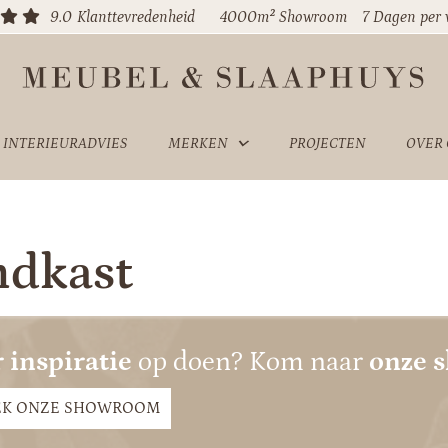
9.0
Klanttevredenheid
4000m² Showroom
7 Dagen per
INTERIEURADVIES
MERKEN
PROJECTEN
OVER
dkast
 inspiratie
op doen? Kom naar
onze 
EK ONZE SHOWROOM