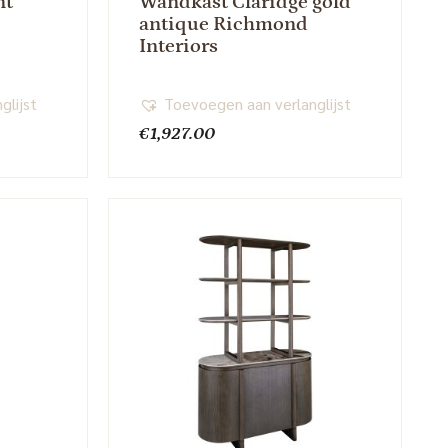
nt
Wandkast Claridge gold
antique Richmond
Interiors
glijst
Toevoegen aan verlanglijst
€
1,927.00