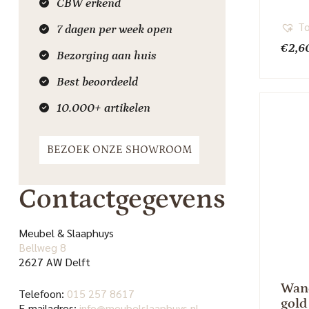
CBW erkend
To
7 dagen per week open
€
2,6
Bezorging aan huis
Best beoordeeld
10.000+ artikelen
BEZOEK ONZE SHOWROOM
Contactgegevens
Meubel & Slaaphuys
Bellweg 8
2627 AW Delft
Wan
Telefoon:
015 257 8617
gold
E-mailadres:
info@meubelslaaphuys.nl