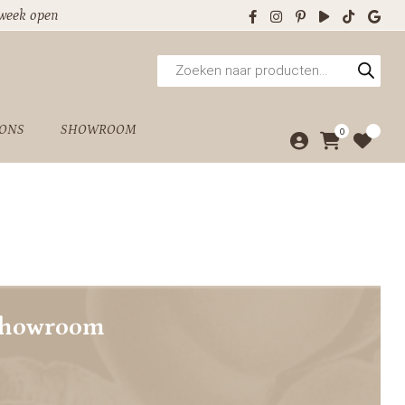
 week open
Producten
zoeken
 ONS
SHOWROOM
0
showroom