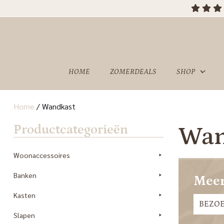
HOME
ZOMERDEALS
SHOP
Home
/
Wandkast
OVER
SHOWROOM
Productcategorieën
Wan
ONS
Woonaccessoires
Banken
Meer
Kasten
BEZO
Slapen