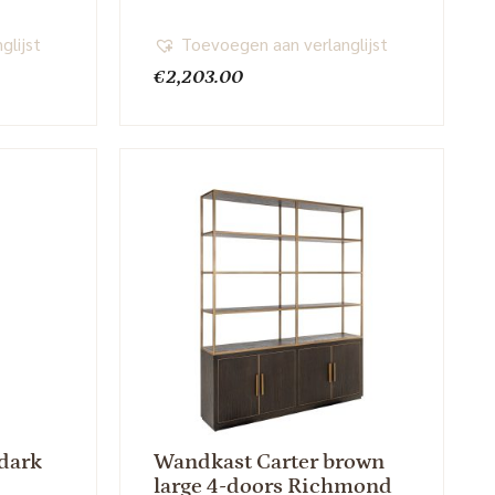
glijst
Toevoegen aan verlanglijst
€
2,203.00
dark
Wandkast Carter brown
large 4-doors Richmond