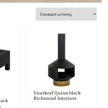
Vuurkorf Quinn black
Richmond Interiors
lack
s