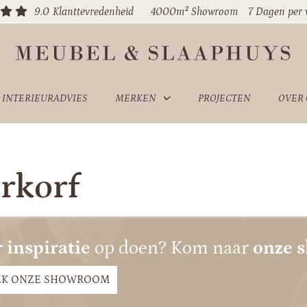
9.0
Klanttevredenheid
4000m² Showroom
7 Dagen per
INTERIEURADVIES
MERKEN
PROJECTEN
OVER
rkorf
 inspiratie
op doen? Kom naar
onze 
EK ONZE SHOWROOM