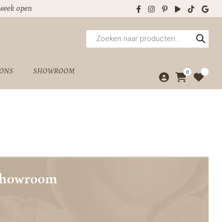
 week open
Producten
zoeken
 ONS
SHOWROOM
0
showroom