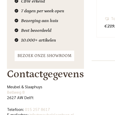
CBW erkend
7 dagen per week open
To
Bezorging aan huis
€
219
Best beoordeeld
10.000+ artikelen
BEZOEK ONZE SHOWROOM
Contactgegevens
Meubel & Slaaphuys
Bellweg 8
2627 AW Delft
Telefoon:
015 257 8617
E-mailadres:
info@meubelslaaphuys.nl