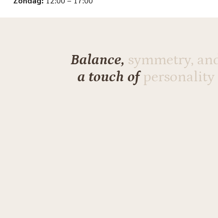
Zondag:
12:00 – 17:00
Balance,
symmetry, an
a touch of
personality