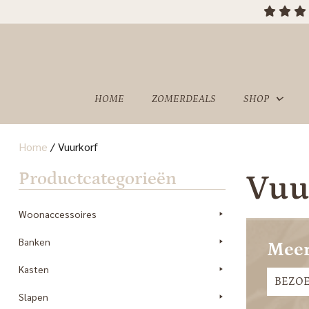
HOME
ZOMERDEALS
SHOP
Home
/
Vuurkorf
OVER
SHOWROOM
Productcategorieën
Vuu
ONS
Woonaccessoires
Banken
Meer
Kasten
BEZO
Slapen