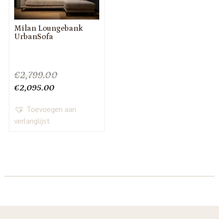
Milan Loungebank
UrbanSofa
€
2,799.00
Oorspronkelijke
Huidige
€
2,095.00
prijs
prijs
was:
Toevoegen aan
is:
€2,799.00.
verlanglijst
€2,095.00.