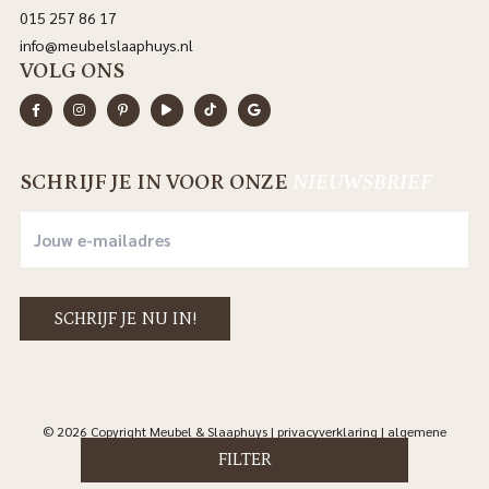
015 257 86 17
info@meubelslaaphuys.nl
VOLG ONS
SCHRIJF JE IN VOOR ONZE
NIEUWSBRIEF
© 2026 Copyright Meubel & Slaaphuys |
privacyverklaring
|
algemene
voorwaarden
|
sitemap
FILTER