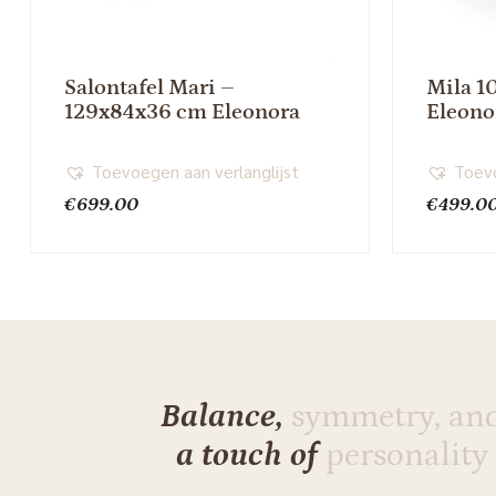
Salontafel Mari –
Mila 1
129x84x36 cm Eleonora
Eleono
Toevoegen aan verlanglijst
Toevo
€
699.00
€
499.0
Balance,
symmetry, an
a touch of
personality