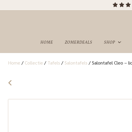
HOME
ZOMERDEALS
SHOP
Home
/
Collectie
/
Tafels
/
Salontafels
/
Salontafel Cleo – l
OVER
SHOWROOM
ONS