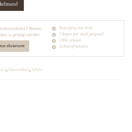
nkelmand
nterieuradvies? Neem
Bezorging aan huis
pen u graag verder.
7 dagen per week geopend
CBW erkend
onze showroom
Achteraf betalen
ora
,
Salontafels
,
Tafels