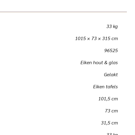
33 kg
1015 × 73 × 315 cm
96525
Eiken hout & glas
Gelakt
Eiken tafels
101,5 cm
73 cm
31,5 cm
33 kg