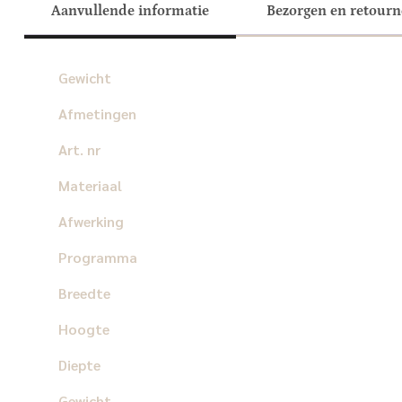
Aanvullende informatie
Bezorgen en retour
Gewicht
Afmetingen
Art. nr
Materiaal
Afwerking
Programma
Breedte
Hoogte
Diepte
Gewicht