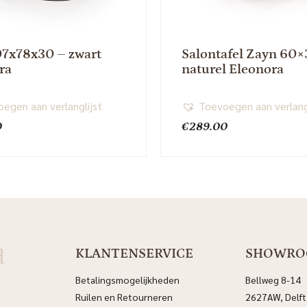
07x78x30 – zwart
Salontafel Zayn 60×
ra
naturel Eleonora
egen aan verlanglijst
Toevoegen aan verlang
0
€
289.00
d
KLANTENSERVICE
SHOWR
Betalingsmogelijkheden
Bellweg 8-14
Ruilen en Retourneren
2627AW, Delft