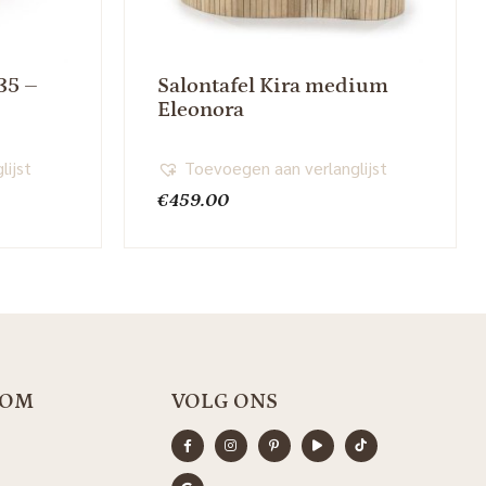
35 –
Salontafel Kira medium
Eleonora
lijst
Toevoegen aan verlanglijst
€
459.00
OOM
VOLG ONS